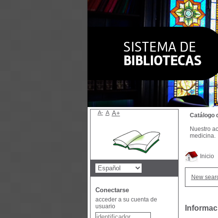
A-
A
A+
Catálogo 
Nuestro ac
medicina.
Inicio
New sear
Conectarse
acceder a su cuenta de
usuario
Informac