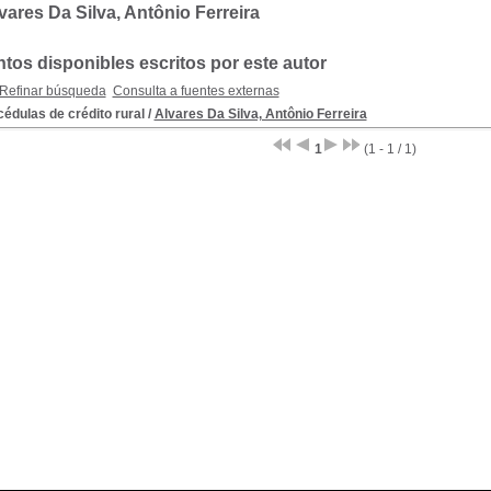
vares Da Silva, Antônio Ferreira
os disponibles escritos por este autor
Refinar búsqueda
Consulta a fuentes externas
édulas de crédito rural
/
Alvares Da Silva, Antônio Ferreira
1
(1 - 1 / 1)