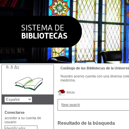
A-
A
A+
Catálogo de las Bibliotecas de la Univer
Nuestro acervo cuenta con una diversa colecc
medicina.
Inicio
New search
Conectarse
acceder a su cuenta de
usuario
Resultado de la búsqueda