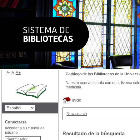
A-
A
A+
Catálogo de las Bibliotecas de la Univer
Nuestro acervo cuenta con una diversa colecc
medicina.
Inicio
New search
Conectarse
acceder a su cuenta de
usuario
Resultado de la búsqueda