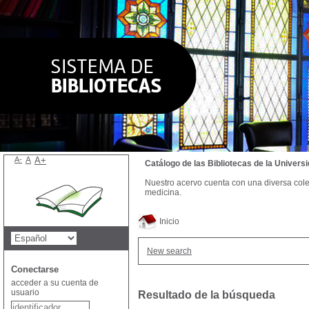
A-
A
A+
Catálogo de las Bibliotecas de la Univer
Nuestro acervo cuenta con una diversa colecc
medicina.
Inicio
New search
Conectarse
acceder a su cuenta de
usuario
Resultado de la búsqueda