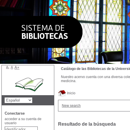
A-
A
A+
Catálogo de las Bibliotecas de la Univer
Nuestro acervo cuenta con una diversa colecc
medicina.
Inicio
New search
Conectarse
acceder a su cuenta de
usuario
Resultado de la búsqueda