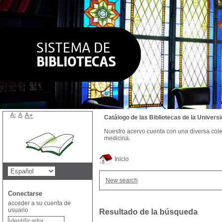
A-
A
A+
Catálogo de las Bibliotecas de la Univer
Nuestro acervo cuenta con una diversa colecc
medicina.
Inicio
New search
Conectarse
acceder a su cuenta de
usuario
Resultado de la búsqueda