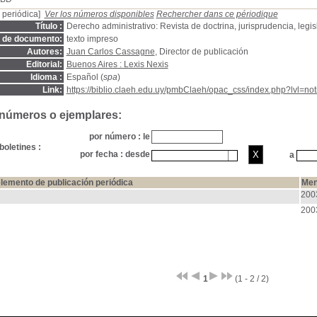
 periódica]
Ver los números disponibles
Rechercher dans ce périodique
Título :
Derecho administrativo: Revista de doctrina, jurisprudencia, legis
o de documento:
texto impreso
Autores:
Juan Carlos Cassagne
, Director de publicación
Editorial:
Buenos Aires : Lexis Nexis
Idioma :
Español (
spa
)
Link:
https://biblio.claeh.edu.uy/pmbClaeh/opac_css/index.php?lvl=no
 números o ejemplares:
por número : le
boletines :
por fecha : desde
a
lemento de publicación periódica
Men
200
200
1
(1 - 2 / 2)