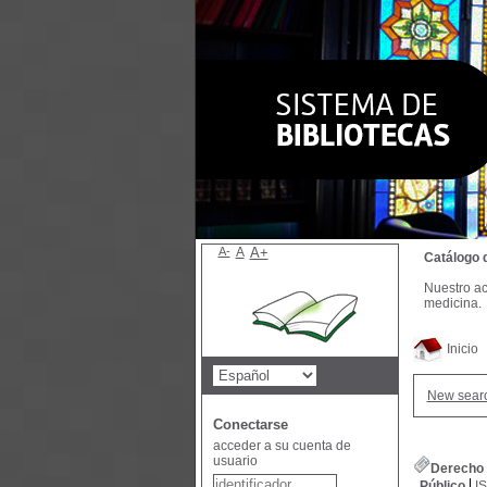
A-
A
A+
Catálogo 
Nuestro ac
medicina.
Inicio
New sear
Conectarse
acceder a su cuenta de
usuario
Derecho a
Público
I