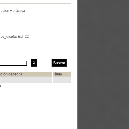
lación y práctica
tice_display&id=22
ción de fecha:
Título
3
3