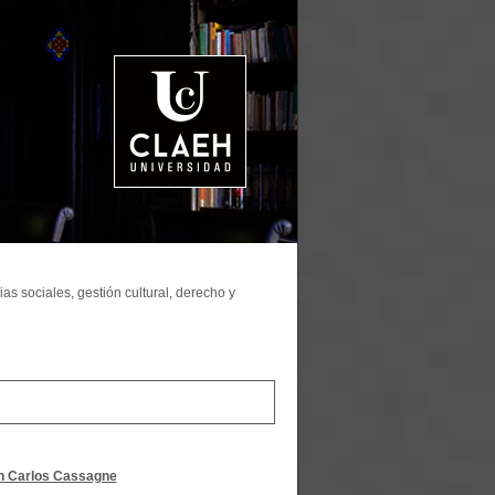
as sociales, gestión cultural, derecho y
n Carlos Cassagne