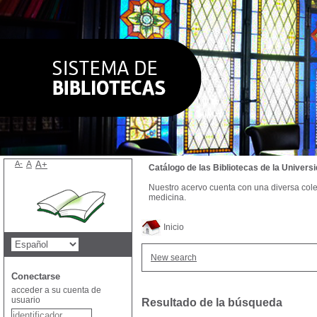
A-
A
A+
Catálogo de las Bibliotecas de la Univer
Nuestro acervo cuenta con una diversa colecc
medicina.
Inicio
New search
Conectarse
acceder a su cuenta de
usuario
Resultado de la búsqueda