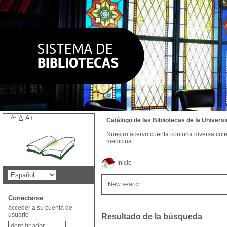
A-
A
A+
Catálogo de las Bibliotecas de la Univer
Nuestro acervo cuenta con una diversa colecc
medicina.
Inicio
New search
Conectarse
acceder a su cuenta de
usuario
Resultado de la búsqueda