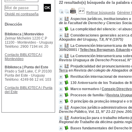
22 resultado(s) búsqueda de la palabra
Refinar búsqueda
Générer l
Olvidé mi contraseña
Aspectos jurídicos, institucionales 
de la Facultad de Derecho y Ciencias Sociale
Dirección
La complicidad del silencio : el abu
Biblioteca | Montevideo
Consideraciones generales acerca 
Zelmar Michelini 1220 C.P
Abogados del Uruguay, T.8, N°4 (1975)
11100 - Montevideo - Uruguay
La Convención Interamericana de Mo
Teléfono: 2900 7194 int. 20
30/9/20001
/
Tellechea Bergaman, Eduardo
Contacto BIBLIOTECA |
La Convención Interamericana sobre 
Montevideo
Revista Uruguaya de Derecho Procesal, N° 
Prejudicialidad del pronunciamiento d
Biblioteca | Punta del Este
Terra
en Revista del colegio de Abogados de
Prado y Salt Lake, C.P 20100
Punta del Este - Uruguay
Restitución internacional de menore
Teléfono: 4249 66 12 int. 103
130 Aniversario de los Tratados de 
Contacto BIBLIOTECA | Punta
Marco normativo
/
Consejo Directivo
del Este
Procesos de familia
/
Revista Urugua
O princípio da proteção integral e o 
Aspectos jurídico-administrativos d
Derecho Público, Vol. 11, N° 21-22 (nov. 200
Autorização para o trabalho infanto-j
Regional do Trabalho da décima quinta regiã
Bases fundamentales del Derecho In