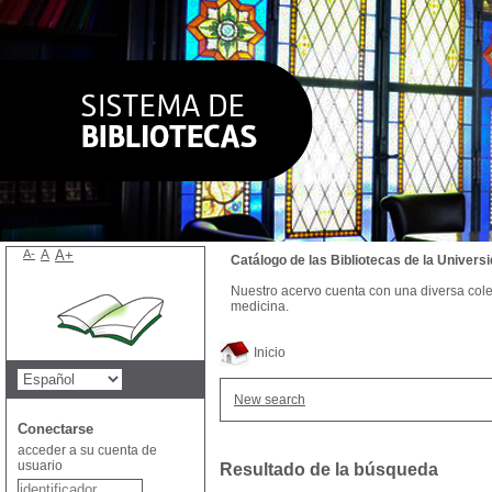
A-
A
A+
Catálogo de las Bibliotecas de la Univer
Nuestro acervo cuenta con una diversa colecc
medicina.
Inicio
New search
Conectarse
acceder a su cuenta de
usuario
Resultado de la búsqueda