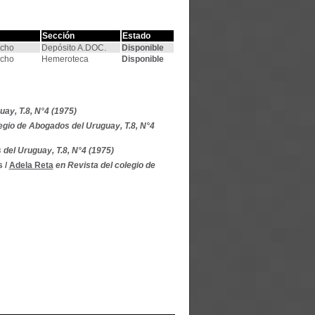
Sección
Estado
echo
Depósito A.DOC.
Disponible
echo
Hemeroteca
Disponible
ay, T.8, N°4 (1975)
egio de Abogados del Uruguay, T.8, N°4
 del Uruguay, T.8, N°4 (1975)
s
/
Adela Reta
en Revista del colegio de