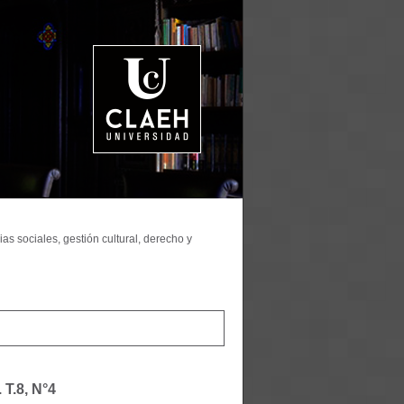
as sociales, gestión cultural, derecho y
.
T.8, N°4