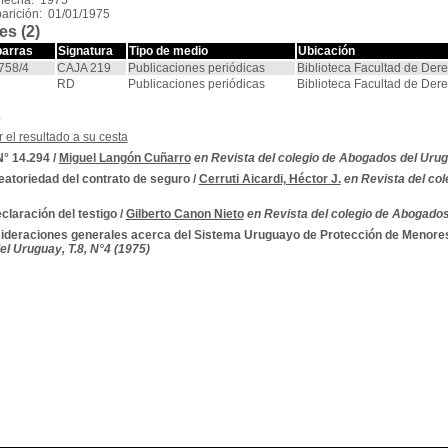
 fecha: 1975
arición: 01/01/1975
es (2)
barras
Signatura
Tipo de medio
Ubicación
58/4
CAJA 219
Publicaciones periódicas
Biblioteca Facultad de Der
RD
Publicaciones periódicas
Biblioteca Facultad de Der
s
 el resultado a su cesta
N° 14.294
/
Miguel Langón Cuñarro
en Revista del colegio de Abogados del Urugu
eatoriedad del contrato de seguro
/
Cerruti Aicardi, Héctor J.
en Revista del col
claración del testigo
/
Gilberto Canon Nieto
en Revista del colegio de Abogados
ideraciones generales acerca del Sistema Uruguayo de Protección de Menore
l Uruguay, T.8, N°4 (1975)