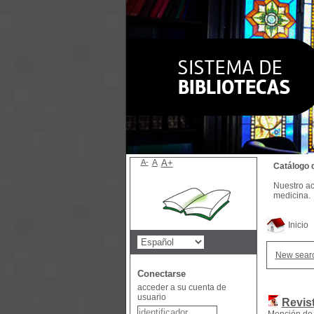
A-
A
A+
Catálogo 
Nuestro ac
medicina.
Inicio
New sear
Conectarse
acceder a su cuenta de
usuario
Revis