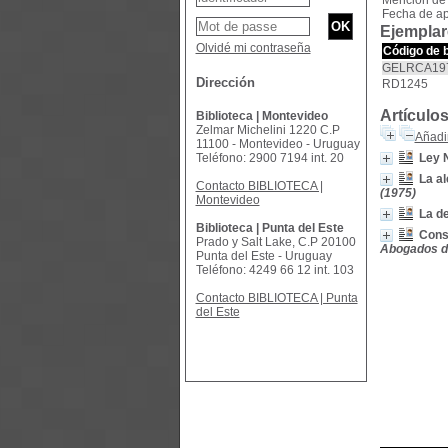
Mención de
Fecha de ap
Ejemplar
Olvidé mi contraseña
Código de 
GELRCA197
Dirección
RD1245
Artículo
Biblioteca | Montevideo
Zelmar Michelini 1220 C.P
Añadir
11100 - Montevideo - Uruguay
Teléfono: 2900 7194 int. 20
Ley 
La al
Contacto BIBLIOTECA |
(1975)
Montevideo
La de
Biblioteca | Punta del Este
Cons
Prado y Salt Lake, C.P 20100
Abogados de
Punta del Este - Uruguay
Teléfono: 4249 66 12 int. 103
Contacto BIBLIOTECA | Punta
del Este