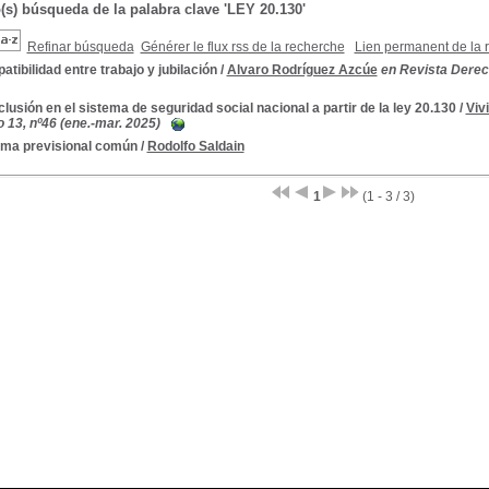
(s) búsqueda de la palabra clave 'LEY 20.130'
Refinar búsqueda
Générer le flux rss de la recherche
Lien permanent de la 
tibilidad entre trabajo y jubilación
/
Alvaro Rodríguez Azcúe
en Revista Derech
clusión en el sistema de seguridad social nacional a partir de la ley 20.130
/
Viv
 13, nº46 (ene.-mar. 2025)
ema previsional común
/
Rodolfo Saldain
1
(1 - 3 / 3)