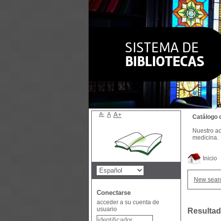
A-
A
A+
Catálogo 
Nuestro ac
medicina.
Inicio
New sear
Conectarse
acceder a su cuenta de
usuario
Resultad