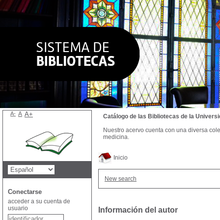
A-
A
A+
Catálogo de las Bibliotecas de la Univer
Nuestro acervo cuenta con una diversa colecc
medicina.
Inicio
New search
Conectarse
acceder a su cuenta de
usuario
Información del autor