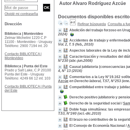
Autor Alvaro Rodríguez Azcúe
Olvidé mi contraseña
Documentos disponibles escritos
Dirección
Refinar búsqueda
Consulta a fu
Abolición del trabajo forzoso en Uru
Biblioteca | Montevideo
2024)
Zelmar Michelini 1220 C.P
Accidentes de trabajo y enfermedad
11100 - Montevideo - Uruguay
Vol. 2, T. 5 (feb., 2010)
Teléfono: 2900 7194 int. 20
Aspectos laborales de la Ley de incl
Contacto BIBLIOTECA |
Caracterización y resultados del diá
Montevideo
N°230 (abr.-jun.2008)
Biblioteca | Punta del Este
Causal jubilatoria (consecuencias ju
Prado y Salt Lake, C.P 20100
4, N° 13 (2016)
Punta del Este - Uruguay
Comentarios a la Ley N°19.162 so0bre
Teléfono: 4249 66 12 int. 103
Azcúe
en Derecho laboral, T.57, N°253 (ene
Contacto BIBLIOTECA | Punta
Compatibilidad entre trabajo y jubila
del Este
Derecho positivo jubilatorio y pensio
Derecho de la seguridad social
/
Sant
Doble fuga simultánea: las empresas
T.53, N°240 (oct.-dic.2010)
El brazo no contributivo de la seguri
El Consejo de Economía Nacional
/
A