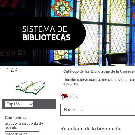
A-
A
A+
Catálogo de las Bibliotecas de la Univer
Nuestro acervo cuenta con una diversa colecc
medicina.
Inicio
New search
Conectarse
acceder a su cuenta de
usuario
Resultado de la búsqueda