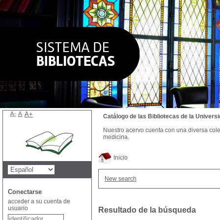
A-
A
A+
Catálogo de las Bibliotecas de la Univer
Nuestro acervo cuenta con una diversa colecc
medicina.
Inicio
New search
Conectarse
acceder a su cuenta de
usuario
Resultado de la búsqueda