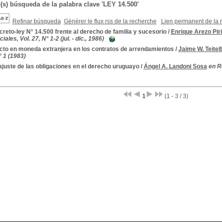
(s) búsqueda de la palabra clave 'LEY 14.500'
Refinar búsqueda
Générer le flux rss de la recherche
Lien permanent de la 
creto-ley N° 14.500 frente al derecho de familia y sucesorio
/
Enrique Arezo Piri
ales, Vol. 27, N° 1-2 (jul. - dic., 1986)
acto en moneda extranjera en los contratos de arrendamientos
/
Jaime W. Teite
° 1 (1983)
ajuste de las obligaciones en el derecho uruguayo
/
Ángel A. Landoni Sosa
en R
1
(1 - 3 / 3)