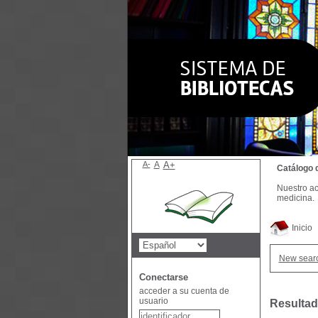
A-
A
A+
Catálogo 
Nuestro ac
medicina.
Inicio
New sear
Conectarse
acceder a su cuenta de
usuario
Resultad