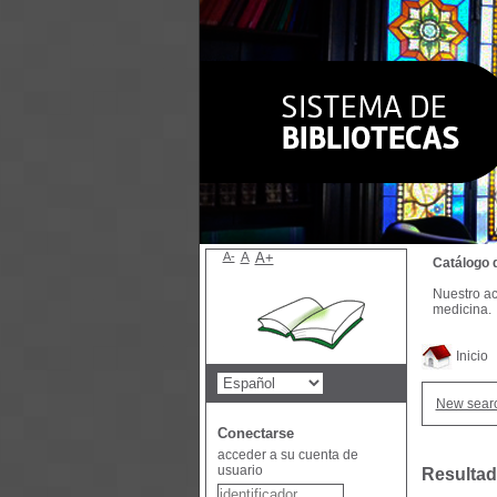
A-
A
A+
Catálogo 
Nuestro ac
medicina.
Inicio
New sear
Conectarse
acceder a su cuenta de
usuario
Resultad