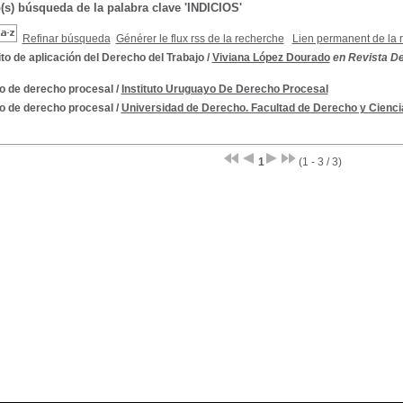
o(s) búsqueda de la palabra clave 'INDICIOS'
Refinar búsqueda
Générer le flux rss de la recherche
Lien permanent de la 
o de aplicación del Derecho del Trabajo
/
Viviana López Dourado
en Revista Der
o de derecho procesal
/
Instituto Uruguayo De Derecho Procesal
o de derecho procesal
/
Universidad de Derecho. Facultad de Derecho y Cienci
1
(1 - 3 / 3)