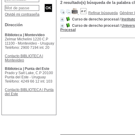
2 resultado(s) búsqueda de la palabr
Refinar búsqueda
Générer l
Olvidé mi contraseña
Curso de derecho procesal
/
Institu
Dirección
Curso de derecho procesal
/
Univers
Procesal
Biblioteca | Montevideo
Zelmar Michelini 1220 C.P
11100 - Montevideo - Uruguay
Teléfono: 2900 7194 int. 20
Contacto BIBLIOTECA |
Montevideo
Biblioteca | Punta del Este
Prado y Salt Lake, C.P 20100
Punta del Este - Uruguay
Teléfono: 4249 66 12 int. 103
Contacto BIBLIOTECA | Punta
del Este