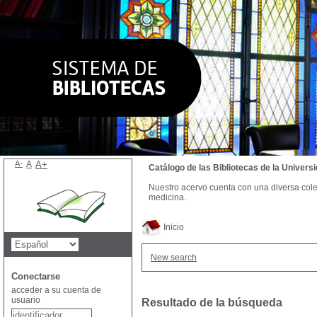
A-
A
A+
Catálogo de las Bibliotecas de la Univer
Nuestro acervo cuenta con una diversa colecc
medicina.
Inicio
New search
Conectarse
acceder a su cuenta de
usuario
Resultado de la búsqueda