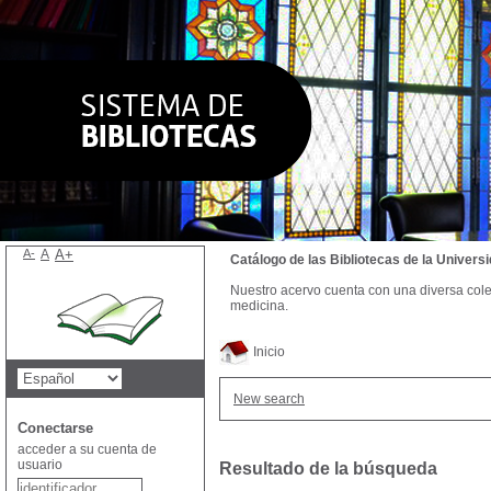
A-
A
A+
Catálogo de las Bibliotecas de la Univer
Nuestro acervo cuenta con una diversa colecc
medicina.
Inicio
New search
Conectarse
acceder a su cuenta de
usuario
Resultado de la búsqueda