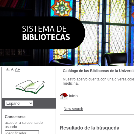
A-
A
A+
Catálogo de las Bibliotecas de la Univer
Nuestro acervo cuenta con una diversa colecc
medicina.
Inicio
New search
Conectarse
acceder a su cuenta de
usuario
Resultado de la búsqueda