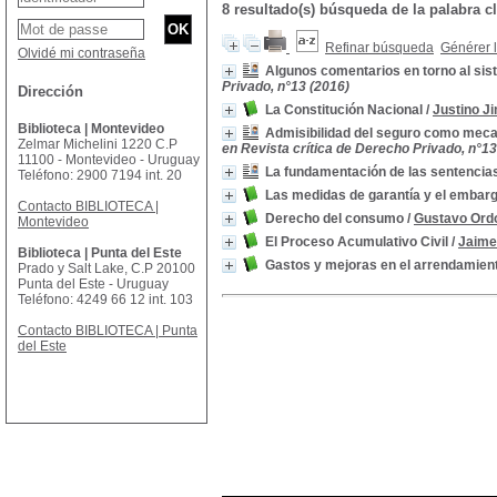
8 resultado(s) búsqueda de la palabra 
Refinar búsqueda
Générer l
Olvidé mi contraseña
Algunos comentarios en torno al sist
Privado, n°13 (2016)
Dirección
La Constitución Nacional
/
Justino J
Biblioteca | Montevideo
Admisibilidad del seguro como meca
Zelmar Michelini 1220 C.P
en Revista crítica de Derecho Privado, n°13
11100 - Montevideo - Uruguay
La fundamentación de las sentencia
Teléfono: 2900 7194 int. 20
Las medidas de garantía y el embar
Contacto BIBLIOTECA |
Derecho del consumo
/
Gustavo Ordo
Montevideo
El Proceso Acumulativo Civil
/
Jaime
Biblioteca | Punta del Este
Gastos y mejoras en el arrendamient
Prado y Salt Lake, C.P 20100
Punta del Este - Uruguay
Teléfono: 4249 66 12 int. 103
Contacto BIBLIOTECA | Punta
del Este