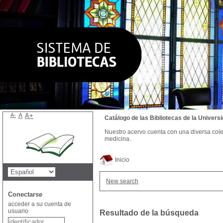
A-
A
A+
Catálogo de las Bibliotecas de la Univer
Nuestro acervo cuenta con una diversa colecc
medicina.
Inicio
New search
Conectarse
acceder a su cuenta de
usuario
Resultado de la búsqueda