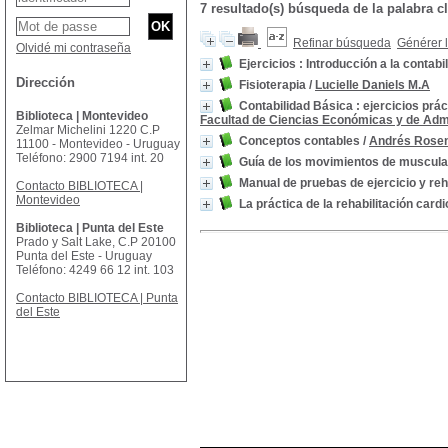
7 resultado(s) búsqueda de la palabra 
Refinar búsqueda
Générer l
Olvidé mi contraseña
Ejercicios : Introducción a la contabi
Dirección
Fisioterapia
/
Lucielle Daniels M.A
Contabilidad Básica : ejercicios prá
Biblioteca | Montevideo
Facultad de Ciencias Económicas y de Adm
Zelmar Michelini 1220 C.P
Conceptos contables
/
Andrés Rosen
11100 - Montevideo - Uruguay
Teléfono: 2900 7194 int. 20
Guía de los movimientos de muscula
Manual de pruebas de ejercicio y reh
Contacto BIBLIOTECA |
Montevideo
La práctica de la rehabilitación card
Biblioteca | Punta del Este
Prado y Salt Lake, C.P 20100
Punta del Este - Uruguay
Teléfono: 4249 66 12 int. 103
Contacto BIBLIOTECA | Punta
del Este