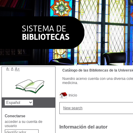
A-
A
A+
Catálogo de las Bibliotecas de la Univer
Nuestro acervo cuenta con una diversa colecc
medicina.
Inicio
New search
Conectarse
acceder a su cuenta de
usuario
Información del autor