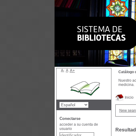
A-
A
A+
Catálogo 
Nuestro ac
medicina.
Inicio
New sear
Conectarse
acceder a su cuenta de
usuario
Resultad