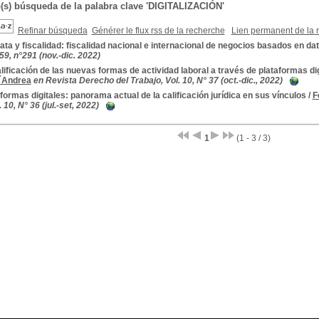
o(s) búsqueda de la palabra clave 'DIGITALIZACIÓN'
Refinar búsqueda
Générer le flux rss de la recherche
Lien permanent de la 
ata y fiscalidad: fiscalidad nacional e internacional de negocios basados en da
.59, n°291 (nov.-dic. 2022)
lificación de las nuevas formas de actividad laboral a través de plataformas di
´Andrea
en Revista Derecho del Trabajo, Vol. 10, N° 37 (oct.-dic., 2022)
formas digitales: panorama actual de la calificación jurídica en sus vínculos
/
F
 10, N° 36 (jul.-set, 2022)
1
(1 - 3 / 3)