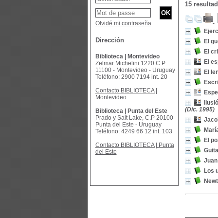
15 resulta
Olvidé mi contraseña
Ejer
Dirección
El g
El cr
Biblioteca | Montevideo
El es
Zelmar Michelini 1220 C.P
11100 - Montevideo - Uruguay
El le
Teléfono: 2900 7194 int. 20
Escri
Contacto BIBLIOTECA |
Espes
Montevideo
Ilusi
(Dic. 1995)
Biblioteca | Punta del Este
Prado y Salt Lake, C.P 20100
Jacob
Punta del Este - Uruguay
María
Teléfono: 4249 66 12 int. 103
El po
Contacto BIBLIOTECA | Punta
Guit
del Este
Juan 
Los 
Newt