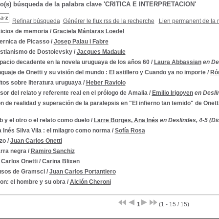
do(s) búsqueda de la palabra clave 'CRITICA E INTERPRETACION'
Refinar búsqueda
Générer le flux rss de la recherche
Lien permanent de la 
cicios de memoria
/
Graciela Mántaras Loedel
uernica de Picasso
/
Josep Palau i Fabre
istianismo de Dostoievsky
/
Jacques Madaule
pacio decadente en la novela uruguaya de los años 60
/
Laura Abbassian
en De
nguaje de Onetti y su visión del mundo : El astillero y Cuando ya no importe
/
Ró
tos sobre literatura uruguaya
/
Heber Raviolo
or del relato y referente real en el prólogo de Amalia
/
Emilio Irigoyen
en Deslin
ón de realidad y superación de la paralepsis en "El infierno tan temido" de Onett
 y el otro o el relato como duelo
/
Larre Borges, Ana Inés
en Deslindes, 4-5 (Di
 Inés Silva Vila : el milagro como norma
/
Sofía Rosa
zo
/
Juan Carlos Onetti
arra negra
/
Ramiro Sanchiz
Carlos Onetti
/
Carina Blixen
usos de Gramsci
/
Juan Carlos Portantiero
on: el hombre y su obra
/
Alción Cheroni
1
(1 - 15 / 15)