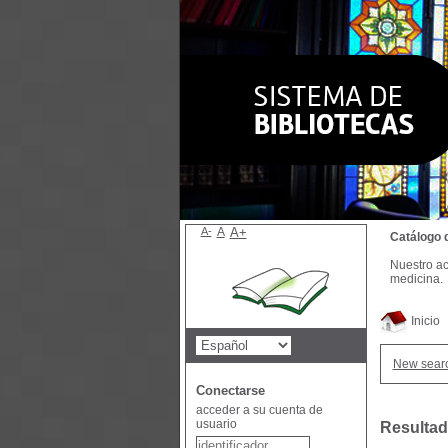
A-
A
A+
Catálogo 
Nuestro ac
medicina.
Inicio
New sear
Conectarse
acceder a su cuenta de
usuario
Resultad