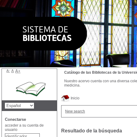
A-
A
A+
Catálogo de las Bibliotecas de la Univer
Nuestro acervo cuenta con una diversa colecc
medicina.
Inicio
New search
Conectarse
acceder a su cuenta de
usuario
Resultado de la búsqueda