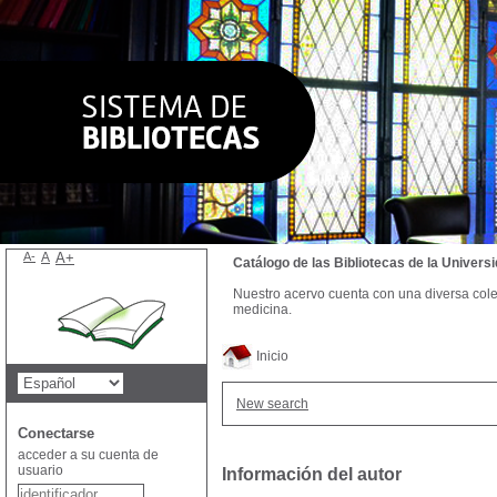
A-
A
A+
Catálogo de las Bibliotecas de la Univer
Nuestro acervo cuenta con una diversa colecc
medicina.
Inicio
New search
Conectarse
acceder a su cuenta de
usuario
Información del autor