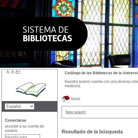
A-
A
A+
Catálogo de las Bibliotecas de la Univer
Nuestro acervo cuenta con una diversa colecc
medicina.
Inicio
New search
Conectarse
acceder a su cuenta de
usuario
Resultado de la búsqueda