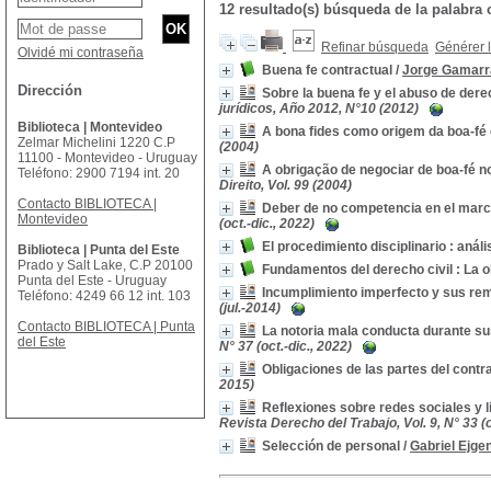
12 resultado(s) búsqueda de la palabra
Refinar búsqueda
Générer l
Olvidé mi contraseña
Buena fe contractual
/
Jorge Gamarr
Dirección
Sobre la buena fe y el abuso de der
jurídicos, Año 2012, N°10 (2012)
Biblioteca | Montevideo
A bona fides como origem da boa-fé ob
Zelmar Michelini 1220 C.P
(2004)
11100 - Montevideo - Uruguay
A obrigação de negociar de boa-fé no
Teléfono: 2900 7194 int. 20
Direito, Vol. 99 (2004)
Contacto BIBLIOTECA |
Deber de no competencia en el marco
Montevideo
(oct.-dic., 2022)
El procedimiento disciplinario : análi
Biblioteca | Punta del Este
Prado y Salt Lake, C.P 20100
Fundamentos del derecho civil : La o
Punta del Este - Uruguay
Incumplimiento imperfecto y sus re
Teléfono: 4249 66 12 int. 103
(jul.-2014)
Contacto BIBLIOTECA | Punta
La notoria mala conducta durante su
del Este
N° 37 (oct.-dic., 2022)
Obligaciones de las partes del contra
2015)
Reflexiones sobre redes sociales y l
Revista Derecho del Trabajo, Vol. 9, N° 33 (o
Selección de personal
/
Gabriel Ejge