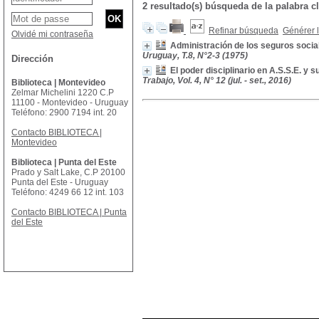
2 resultado(s) búsqueda de la palabra c
Refinar búsqueda
Générer l
Olvidé mi contraseña
Administración de los seguros soci
Uruguay, T.8, N°2-3 (1975)
Dirección
El poder disciplinario en A.S.S.E. y
Trabajo, Vol. 4, N° 12 (jul. - set., 2016)
Biblioteca | Montevideo
Zelmar Michelini 1220 C.P
11100 - Montevideo - Uruguay
Teléfono: 2900 7194 int. 20
Contacto BIBLIOTECA |
Montevideo
Biblioteca | Punta del Este
Prado y Salt Lake, C.P 20100
Punta del Este - Uruguay
Teléfono: 4249 66 12 int. 103
Contacto BIBLIOTECA | Punta
del Este