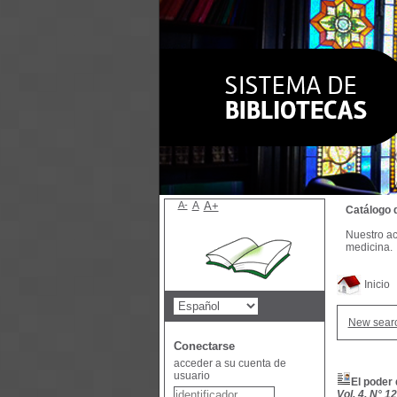
A-
A
A+
Catálogo 
Nuestro ac
medicina.
Inicio
New sear
Conectarse
acceder a su cuenta de
usuario
El poder 
Vol. 4, N° 12 