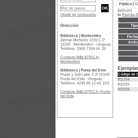
Público
I
[artículo]
Olvidé mi contraseña
in
Revista D
Dirección
Tip
Biblioteca | Montevideo
Fecha 
Zelmar Michelini 1220 C.P
Artíc
11100 - Montevideo - Uruguay
Teléfono: 2900 7194 int. 20
Contacto BIBLIOTECA |
Montevideo
Ejemplar
Biblioteca | Punta del Este
Código de 
Prado y Salt Lake, C.P 20100
Punta del Este - Uruguay
RD254
Teléfono: 4249 66 12 int. 103
RD255
RD256
Contacto BIBLIOTECA | Punta
del Este