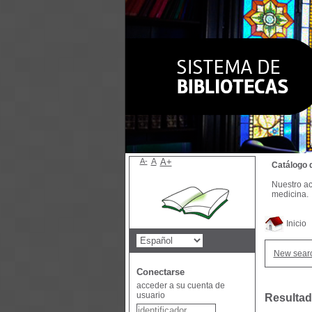
A-
A
A+
Catálogo 
Nuestro ac
medicina.
Inicio
New sear
Conectarse
acceder a su cuenta de
usuario
Resultad