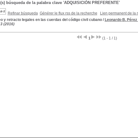
o(s) búsqueda de la palabra clave 'ADQUISICIÓN PREFERENTE'
Refinar búsqueda
Générer le flux rss de la recherche
Lien permanent de la 
o y retracto legales en las cuerdas del código civil cubano
/
Leonardo B. Pérez 
13 (2016)
1
(1 - 1 / 1)