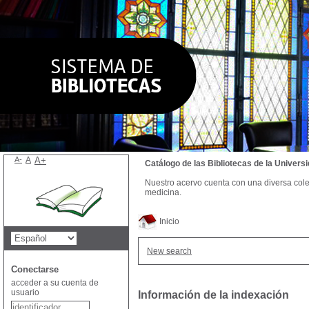
A-
A
A+
Catálogo de las Bibliotecas de la Univer
Nuestro acervo cuenta con una diversa colecc
medicina.
Inicio
New search
Conectarse
acceder a su cuenta de
usuario
Información de la indexación