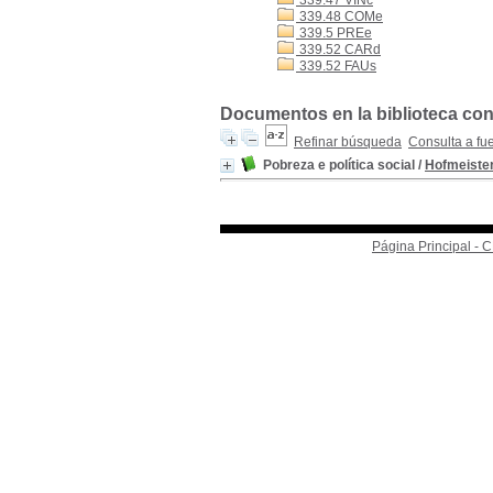
339.47 VINc
339.48 COMe
339.5 PREe
339.52 CARd
339.52 FAUs
Documentos en la biblioteca con
Refinar búsqueda
Consulta a fu
Pobreza e política social
/
Hofmeister
Página Principal -