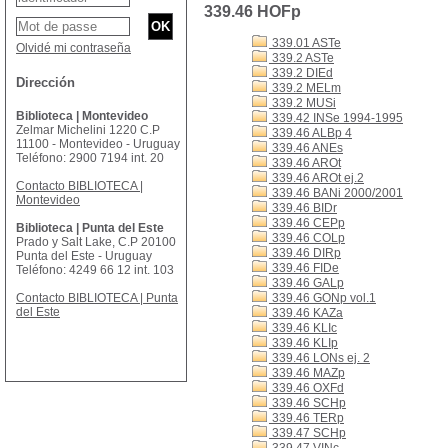
339.46 HOFp
339.01 ASTe
Olvidé mi contraseña
339.2 ASTe
339.2 DIEd
Dirección
339.2 MELm
339.2 MUSi
Biblioteca | Montevideo
339.42 INSe 1994-1995
Zelmar Michelini 1220 C.P
339.46 ALBp 4
11100 - Montevideo - Uruguay
339.46 ANEs
Teléfono: 2900 7194 int. 20
339.46 AROt
339.46 AROt ej.2
Contacto BIBLIOTECA |
339.46 BANi 2000/2001
Montevideo
339.46 BIDr
339.46 CEPp
Biblioteca | Punta del Este
339.46 COLp
Prado y Salt Lake, C.P 20100
339.46 DIRp
Punta del Este - Uruguay
339.46 FIDe
Teléfono: 4249 66 12 int. 103
339.46 GALp
Contacto BIBLIOTECA | Punta
339.46 GONp vol.1
del Este
339.46 KAZa
339.46 KLIc
339.46 KLIp
339.46 LONs ej. 2
339.46 MAZp
339.46 OXFd
339.46 SCHp
339.46 TERp
339.47 SCHp