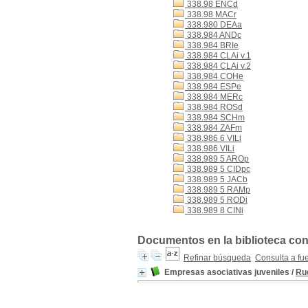
338.98 ENCd
338.98 MACr
338.980 DEAa
338.984 ANDc
338.984 BRIe
338.984 CLAi v.1
338.984 CLAi v.2
338.984 COHe
338.984 ESPe
338.984 MERc
338.984 ROSd
338.984 SCHm
338.984 ZAFm
338.986 6 VILi
338.986 VILi
338.989 5 AROp
338.989 5 CIDpc
338.989 5 JACb
338.989 5 RAMp
338.989 5 RODi
338.989 8 CINi
Documentos en la biblioteca con
Refinar búsqueda
Consulta a fu
Empresas asociativas juveniles
/
Rué