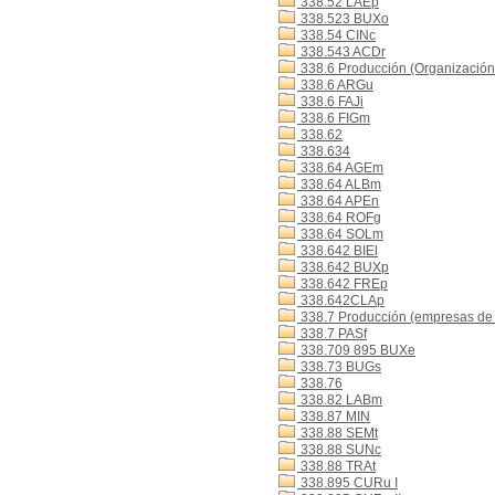
338.52 LAEp
338.523 BUXo
338.54 CINc
338.543 ACDr
338.6 Producción (Organización 
338.6 ARGu
338.6 FAJi
338.6 FIGm
338.62
338.634
338.64 AGEm
338.64 ALBm
338.64 APEn
338.64 ROFg
338.64 SOLm
338.642 BIEl
338.642 BUXp
338.642 FREp
338.642CLAp
338.7 Producción (empresas de
338.7 PASf
338.709 895 BUXe
338.73 BUGs
338.76
338.82 LABm
338.87 MIN
338.88 SEMt
338.88 SUNc
338.88 TRAt
338.895 CURu I