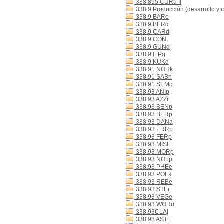
338.895 CURu II
338.9 Producción (desarrollo y 
338.9 BARe
338.9 BERq
338.9 CARd
338.9 CON
338.9 GUNd
338.9 ILPg
338.9 KUKd
338.91 NOHk
338.91 SABn
338.91 SEMc
338.93 ANIp
338.93 AZZr
338.93 BENp
338.93 BERp
338.93 DANa
338.93 ERRp
338.93 FERp
338.93 MISf
338.93 MORp
338.93 NOTp
338.93 PHEe
338.93 POLa
338.93 REBe
338.93 STEr
338.93 VEGe
338.93 WORu
338.93CLAj
338.98 ASTi