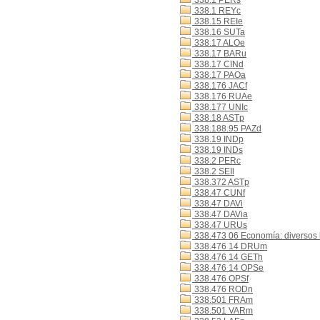
338.1 PERs
338.1 REYc
338.15 REIe
338.16 SUTa
338.17 ALOe
338.17 BARu
338.17 CINd
338.17 PAOa
338.176 JACf
338.176 RUAe
338.177 UNIc
338.18 ASTp
338.188.95 PAZd
338.19 INDp
338.19 INDs
338.2 PERc
338.2 SEIl
338.372 ASTp
338.47 CUNf
338.47 DAVi
338.47 DAVia
338.47 URUs
338.473 06 Economía: diversos b
338.476 14 DRUm
338.476 14 GETh
338.476 14 OPSe
338.476 OPSf
338.476 RODn
338.501 FRAm
338.501 VARm