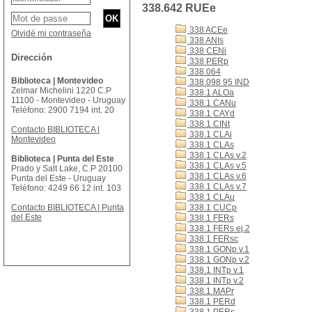
338.642 RUEe
338 ACEe
Olvidé mi contraseña
338 ANIs
338 CENi
Dirección
338 PERp
338.064
Biblioteca | Montevideo
338.098 95 IND
Zelmar Michelini 1220 C.P
338.1 ALOa
11100 - Montevideo - Uruguay
338.1 CANu
Teléfono: 2900 7194 int. 20
338.1 CAYd
338.1 CINt
Contacto BIBLIOTECA |
338.1 CLAi
Montevideo
338.1 CLAs
338.1 CLAs v.2
Biblioteca | Punta del Este
338.1 CLAs v.5
Prado y Salt Lake, C.P 20100
338.1 CLAs v.6
Punta del Este - Uruguay
338.1 CLAs v.7
Teléfono: 4249 66 12 int. 103
338.1 CLAu
Contacto BIBLIOTECA | Punta
338.1 CUCp
del Este
338.1 FERs
338.1 FERs ej.2
338.1 FERsc
338.1 GONp v.1
338.1 GONp v.2
338.1 INTp v.1
338.1 INTp v.2
338.1 MAPr
338.1 PERd