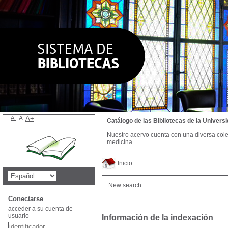
A-
A
A+
Catálogo de las Bibliotecas de la Univer
Nuestro acervo cuenta con una diversa colecc
medicina.
Inicio
New search
Conectarse
acceder a su cuenta de
usuario
Información de la indexación