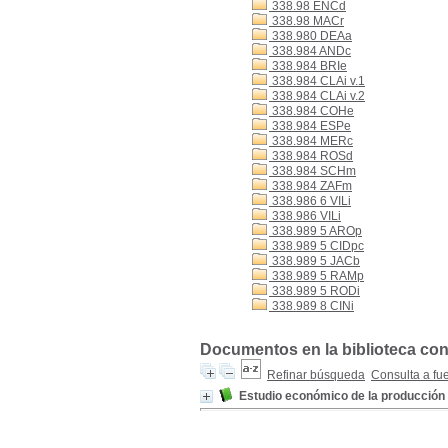
338.98 ENCd
338.98 MACr
338.980 DEAa
338.984 ANDc
338.984 BRIe
338.984 CLAi v.1
338.984 CLAi v.2
338.984 COHe
338.984 ESPe
338.984 MERc
338.984 ROSd
338.984 SCHm
338.984 ZAFm
338.986 6 VILi
338.986 VILi
338.989 5 AROp
338.989 5 CIDpc
338.989 5 JACb
338.989 5 RAMp
338.989 5 RODi
338.989 8 CINi
Documentos en la biblioteca con
Refinar búsqueda
Consulta a fu
Estudio económico de la producción d