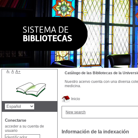
A-
A
A+
Catálogo de las Bibliotecas de la Univer
Nuestro acervo cuenta con una diversa colecc
medicina.
Inicio
New search
Conectarse
acceder a su cuenta de
usuario
Información de la indexación