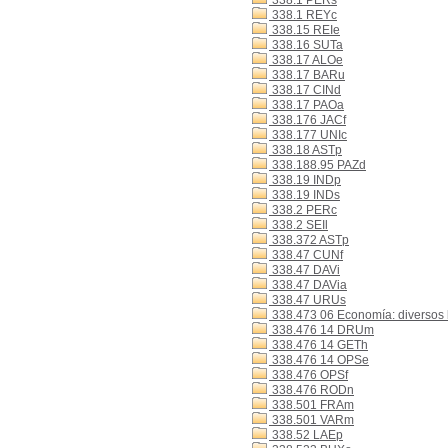
338.1 PERs
338.1 REYc
338.15 REIe
338.16 SUTa
338.17 ALOe
338.17 BARu
338.17 CINd
338.17 PAOa
338.176 JACf
338.177 UNIc
338.18 ASTp
338.188.95 PAZd
338.19 INDp
338.19 INDs
338.2 PERc
338.2 SEIl
338.372 ASTp
338.47 CUNf
338.47 DAVi
338.47 DAVia
338.47 URUs
338.473 06 Economía: diversos b
338.476 14 DRUm
338.476 14 GETh
338.476 14 OPSe
338.476 OPSf
338.476 RODn
338.501 FRAm
338.501 VARm
338.52 LAEp