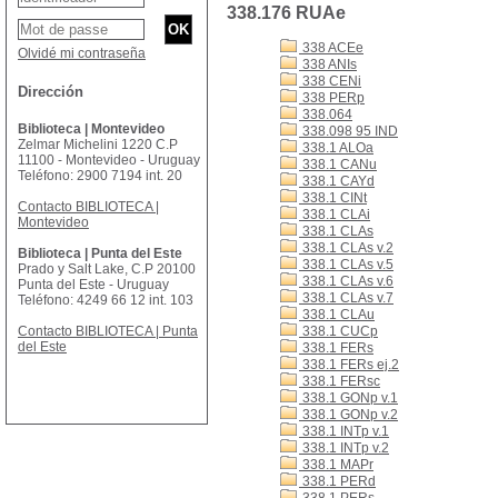
338.176 RUAe
338 ACEe
Olvidé mi contraseña
338 ANIs
338 CENi
Dirección
338 PERp
338.064
Biblioteca | Montevideo
338.098 95 IND
Zelmar Michelini 1220 C.P
338.1 ALOa
11100 - Montevideo - Uruguay
338.1 CANu
Teléfono: 2900 7194 int. 20
338.1 CAYd
338.1 CINt
Contacto BIBLIOTECA |
338.1 CLAi
Montevideo
338.1 CLAs
338.1 CLAs v.2
Biblioteca | Punta del Este
338.1 CLAs v.5
Prado y Salt Lake, C.P 20100
338.1 CLAs v.6
Punta del Este - Uruguay
338.1 CLAs v.7
Teléfono: 4249 66 12 int. 103
338.1 CLAu
Contacto BIBLIOTECA | Punta
338.1 CUCp
del Este
338.1 FERs
338.1 FERs ej.2
338.1 FERsc
338.1 GONp v.1
338.1 GONp v.2
338.1 INTp v.1
338.1 INTp v.2
338.1 MAPr
338.1 PERd