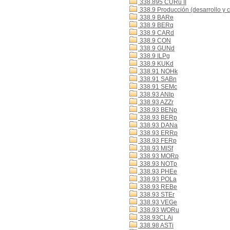
338.895 CURu II
338.9 Producción (desarrollo y 
338.9 BARe
338.9 BERq
338.9 CARd
338.9 CON
338.9 GUNd
338.9 ILPg
338.9 KUKd
338.91 NOHk
338.91 SABn
338.91 SEMc
338.93 ANIp
338.93 AZZr
338.93 BENp
338.93 BERp
338.93 DANa
338.93 ERRp
338.93 FERp
338.93 MISf
338.93 MORp
338.93 NOTp
338.93 PHEe
338.93 POLa
338.93 REBe
338.93 STEr
338.93 VEGe
338.93 WORu
338.93CLAj
338.98 ASTi