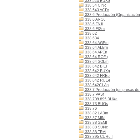
338.523 BUXo
338.54 CINc
338.543 ACDr
338.6 Producción (Organización 
338.6 ARGu
338.6 FAJi
338.6 FIGm
338.62
338.634
338.64 AGEm
338.64 ALBm
338.64 APEn
338.64 ROFg
338.64 SOLm
338.642 BIEl
338.642 BUXp
338.642 FREp
338.642 RUEe
338.642CLAp
338.7 Producción (empresas de
338.7 PASf
338.709 895 BUXe
338.73 BUGs
338.76
338.82 LABm
338.87 MIN
338.88 SEMt
338.88 SUNc
338.88 TRAt
338.895 CURu I