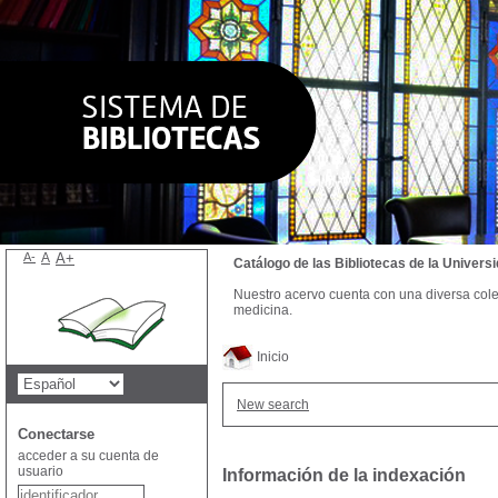
A-
A
A+
Catálogo de las Bibliotecas de la Univer
Nuestro acervo cuenta con una diversa colecc
medicina.
Inicio
New search
Conectarse
acceder a su cuenta de
usuario
Información de la indexación