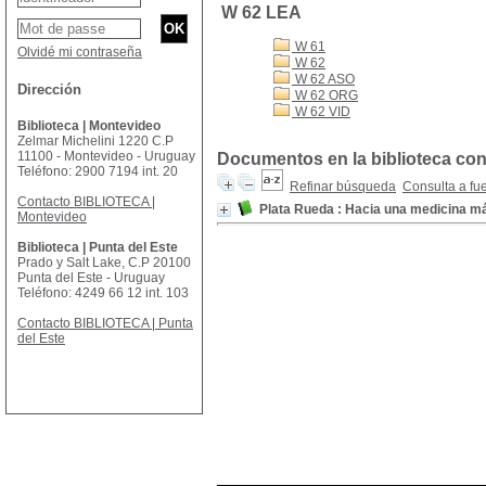
W 62 LEA
W 61
Olvidé mi contraseña
W 62
W 62 ASO
Dirección
W 62 ORG
W 62 VID
Biblioteca | Montevideo
Zelmar Michelini 1220 C.P
11100 - Montevideo - Uruguay
Documentos en la biblioteca con
Teléfono: 2900 7194 int. 20
Refinar búsqueda
Consulta a fu
Contacto BIBLIOTECA |
Plata Rueda : Hacia una medicina 
Montevideo
Biblioteca | Punta del Este
Prado y Salt Lake, C.P 20100
Punta del Este - Uruguay
Teléfono: 4249 66 12 int. 103
Contacto BIBLIOTECA | Punta
del Este