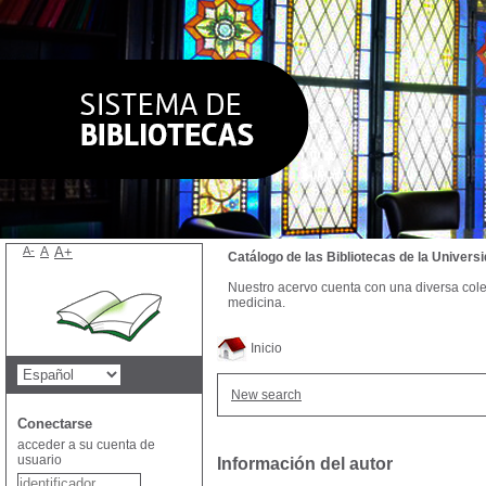
A-
A
A+
Catálogo de las Bibliotecas de la Univer
Nuestro acervo cuenta con una diversa colecc
medicina.
Inicio
New search
Conectarse
acceder a su cuenta de
usuario
Información del autor