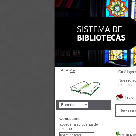
A-
A
A+
Catálogo 
Nuestro ac
medicina.
Inicio
New sear
Conectarse
acceder a su cuenta de
usuario
Plata Ru