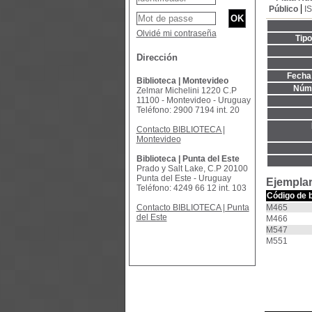
Público
I
Olvidé mi contraseña
Tip
Dirección
Fecha 
Biblioteca | Montevideo
Núme
Zelmar Michelini 1220 C.P
11100 - Montevideo - Uruguay
Teléfono: 2900 7194 int. 20
Contacto BIBLIOTECA |
Montevideo
Biblioteca | Punta del Este
Prado y Salt Lake, C.P 20100
Punta del Este - Uruguay
Ejemplar
Teléfono: 4249 66 12 int. 103
Código de 
Contacto BIBLIOTECA | Punta
M465
del Este
M466
M547
M551