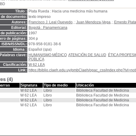
SBD
Título :
Plata Rueda : Hacia una medicina más humana
o de documento:
texto impreso
Autores:
Francisco J. Leal Quevedo
, ;
Juan Mendoza-Vega
, ;
Ernesto Plat
Editorial:
Bogotá : Panamericana
de publicación:
1997
ro de páginas:
304 p
ISBN/ISSN/DL:
978-958-9181-38-6
Idioma :
Español (
spa
)
Palabras clave:
HUMANISMO MÉDICO
ATENCIÓN DE SALUD
ÉTICA PROFES
PÚBLICA
Clasificación:
W 62 LEA
Link:
https://biblio.claeh.edu.uy/pmbClaeh/opac_css/index.php?lvl=no
es (4)
barras
Signatura
Tipo de medio
Ubicación
W 62 LEA
Libro
Biblioteca Facultad de Medicina
W 62 LEA
Libro
Biblioteca Facultad de Medicina
W 62 LEA
Libro
Biblioteca Facultad de Medicina
W 62 LEA
Libro
Biblioteca Facultad de Medicina