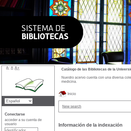
A-
A
A+
Catálogo de las Bibliotecas de la Univer
Nuestro acervo cuenta con una diversa colecc
medicina.
Inicio
New search
Conectarse
acceder a su cuenta de
usuario
Información de la indexación