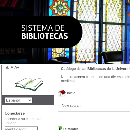
A-
A
A+
Catálogo de las Bibliotecas de la Univer
Nuestro acervo cuenta con una diversa colecc
medicina.
Inicio
New search
Conectarse
acceder a su cuenta de
usuario
Le famille