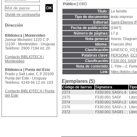
Público
ISBD
Título :
Le famille
Olvidé mi contraseña
Tipo de documento:
texto impreso
Editorial:
Saint-Étienne [F
Dirección
Fecha de publicación:
[194?]
Número de páginas:
17 p.
Biblioteca | Montevideo
Nota general:
Anexo: Diagram
Zelmar Michelini 1220 C.P
11100 - Montevideo - Uruguay
Idioma :
Francés (
fre
)
Teléfono: 2900 7194 int. 20
Clasificación:
[UNESCO_V2]
Palabras clave:
PERSONA
EC
Contacto BIBLIOTECA |
Clasificación:
F330.001 SAGf
Montevideo
Nota de contenido:
1. Fille.--2. Fe
Biblioteca | Punta del Este
Link:
https://biblio.
Prado y Salt Lake, C.P 20100
Punta del Este - Uruguay
Ejemplares (5)
Teléfono: 4249 66 12 int. 103
Código de barras
Signatura
Tipo
Contacto BIBLIOTECA | Punta
2373
F330.001 SAGf c.4
Libr
del Este
2375
F330.001 SAGf
Libr
2374
F330.001 SAGf c.2
Libr
2376
F330.001 SAGf c.3
Libr
2372
F330.001 SAGf/1
Libr