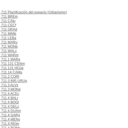
711 Planificación del espacio (Urbanismo)
711 BREm
711 CAIu
711 CECf
711 GRAd
711 IMMb
711 LEBa
711 MARu
711 MONb
711 WALc
711 WARm
711.1 MARe
711.131 CENm
711.131 HOJa
711.14 CAMu
711.2 CORt
711.3 895 URUp
711.3 ALVs
711.3 MONd
711.4 ACEc
711.4 BALr
711.4 BOGl
711.4 DELc
711.4 DUAm
711.4 GARg
711.4 MENs
711.4 REIm