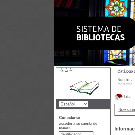
A-
A
A+
Catálogo 
Nuestro ac
medicina.
Inicio
New sear
Conectarse
acceder a su cuenta de
usuario
Informac