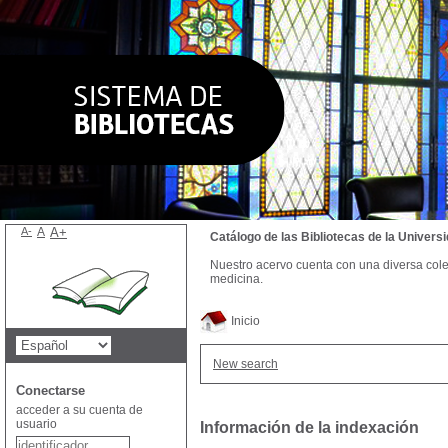
A-
A
A+
Catálogo de las Bibliotecas de la Univer
Nuestro acervo cuenta con una diversa colecc
medicina.
Inicio
New search
Conectarse
acceder a su cuenta de
usuario
Información de la indexación