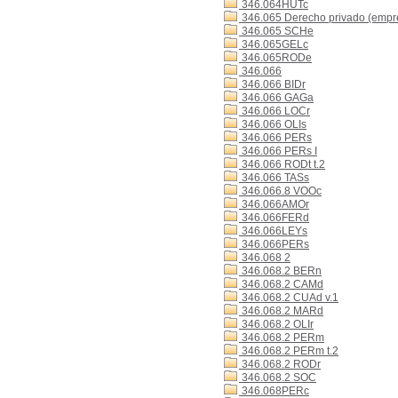
346.064HUTc
346.065 Derecho privado (empr
346.065 SCHe
346.065GELc
346.065RODe
346.066
346.066 BIDr
346.066 GAGa
346.066 LOCr
346.066 OLIs
346.066 PERs
346.066 PERs I
346.066 RODt t.2
346.066 TASs
346.066.8 VOOc
346.066AMOr
346.066FERd
346.066LEYs
346.066PERs
346.068 2
346.068.2 BERn
346.068.2 CAMd
346.068.2 CUAd v.1
346.068.2 MARd
346.068.2 OLIr
346.068.2 PERm
346.068.2 PERm t.2
346.068.2 RODr
346.068.2 SOC
346.068PERc