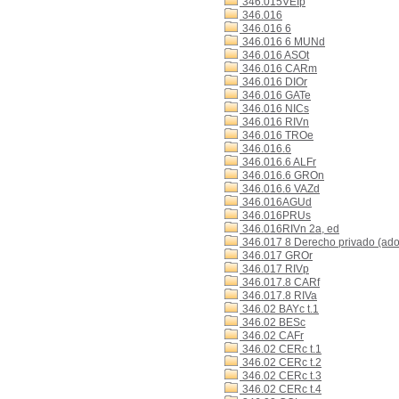
346.015VEIp
346.016
346.016 6
346.016 6 MUNd
346.016 ASOt
346.016 CARm
346.016 DIOr
346.016 GATe
346.016 NICs
346.016 RIVn
346.016 TROe
346.016.6
346.016.6 ALFr
346.016.6 GROn
346.016.6 VAZd
346.016AGUd
346.016PRUs
346.016RIVn 2a, ed
346.017 8 Derecho privado (ado
346.017 GROr
346.017 RIVp
346.017.8 CARf
346.017.8 RIVa
346.02 BAYc t.1
346.02 BESc
346.02 CAFr
346.02 CERc t.1
346.02 CERc t.2
346.02 CERc t.3
346.02 CERc t.4