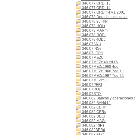
346.077 ORDl 13
346.077 ORDl 14
346.077 ORDl t.4,v.1 2001
346.078 Derecho concursal
346.078 95 RIPi
346.078 HOLr
346.078 MARm
346.078 RODc
346.078RODc
346.07ANU
346.07INSe
346.07LOPd
346.07MEZC
346.07MEZc 4a.ed t.6
346.07MEZc1968 4ed.
346.07MEZc1968 7ed. t.1
346.07MEZc1997 7ed. t.1
346.07MEZct.3
346.07PERf
346.07RODl
346.07STOl
346.082 Bancos y operaciones 
346.082 BANd t.1
346.082 CERr
346.082 CERs
346.082 DECi
346.082 MAGr
346.082 RIPs
346.082BERd
346.082HAYc