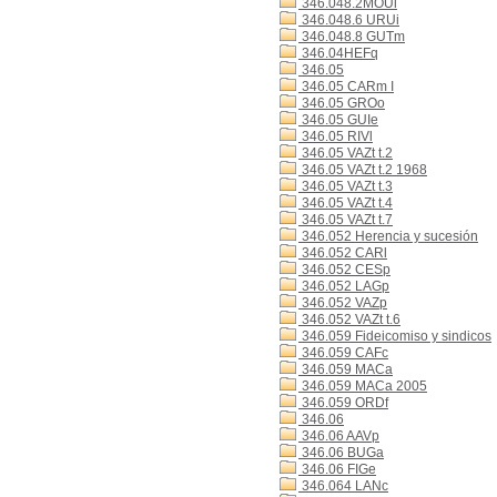
346.048.2MOUl
346.048.6 URUi
346.048.8 GUTm
346.04HEFq
346.05
346.05 CARm I
346.05 GROo
346.05 GUIe
346.05 RIVl
346.05 VAZt t.2
346.05 VAZt t.2 1968
346.05 VAZt t.3
346.05 VAZt t.4
346.05 VAZt t.7
346.052 Herencia y sucesión
346.052 CARl
346.052 CESp
346.052 LAGp
346.052 VAZp
346.052 VAZt t.6
346.059 Fideicomiso y sindicos
346.059 CAFc
346.059 MACa
346.059 MACa 2005
346.059 ORDf
346.06
346.06 AAVp
346.06 BUGa
346.06 FIGe
346.064 LANc