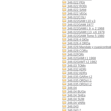
346.022 PEIr
346.022 RODi
346.022 SANt
346.022 VEGc
346.022COLt
346.022GAM t.10 v.3
346.022GAMt 1977
346.022GAMt t. 9, v. 2 1968
346.022GAMt t.13, v.6 1979
346.022GAMt Tomo 5 1980
346.026 4 GIOo
346.026.4 ORDa
346.029 Mandato y cuasicontrat
346.029 CORo
346.02FORr
346.02GAMt t.1 1968
346.02GAMT t.2 1982
346.03 TOMn
346.032 ADRi
346.032 ADRs
346.035 GARm t.2
346.035 ORDd t.1
346.035 ORDd t.2
346.04
346.04 BUGp
346.04 SHEp
346.04 SUM
346.04 VARb
346.043
346.043 2