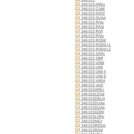
346.015
346.015 AREu
346.015 CAMl
346.015 GATd
346.015 GUAd
346.015 RIVa
346.015 RIVd
346.015 RIVf
346.015 RIVu
346.015 RODd
346.015 RODd t.1
346.015 RODd t.2
346.015 SARc
346.015 SIMf
346.015 UNId
346.015 UNIj
346.015 UNIj 5
346.015 UNIj 6
346.015 VARd
346.015 VAZl
346.015AREc
346.015CESd
346.015DELm
346.015DUAa
346.015DUAp
346.015GONt
346.015LOPp
346.015NICr
346.015REDm
346.015RIVd