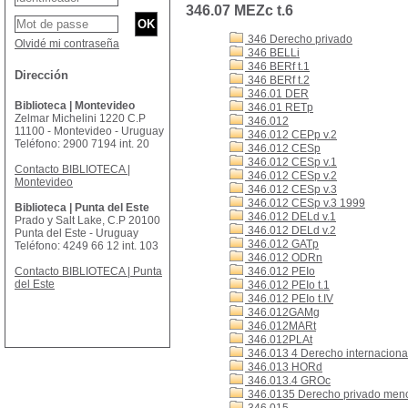
346.07 MEZc t.6
346 Derecho privado
Olvidé mi contraseña
346 BELLi
346 BERf t.1
Dirección
346 BERf t.2
346.01 DER
Biblioteca | Montevideo
346.01 RETp
Zelmar Michelini 1220 C.P
346.012
11100 - Montevideo - Uruguay
346.012 CEPp v.2
Teléfono: 2900 7194 int. 20
346.012 CESp
346.012 CESp v.1
Contacto BIBLIOTECA |
346.012 CESp v.2
Montevideo
346.012 CESp v.3
346.012 CESp v.3 1999
Biblioteca | Punta del Este
346.012 DELd v.1
Prado y Salt Lake, C.P 20100
346.012 DELd v.2
Punta del Este - Uruguay
346.012 GATp
Teléfono: 4249 66 12 int. 103
346.012 ODRn
Contacto BIBLIOTECA | Punta
346.012 PEIo
del Este
346.012 PEIo t.1
346.012 PEIo t.IV
346.012GAMg
346.012MARt
346.012PLAt
346.013 4 Derecho internacional
346.013 HORd
346.013.4 GROc
346.0135 Derecho privado men