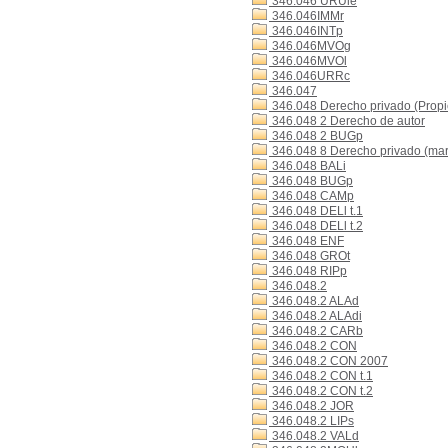
346.046 URUle
346.046IMMr
346.046INTp
346.046MVOg
346.046MVOl
346.046URRc
346.047
346.048 Derecho privado (Propi
346.048 2 Derecho de autor
346.048 2 BUGp
346.048 8 Derecho privado (mar
346.048 BALi
346.048 BUGp
346.048 CAMp
346.048 DELl t.1
346.048 DELl t.2
346.048 ENF
346.048 GROt
346.048 RIPp
346.048.2
346.048.2 ALAd
346.048.2 ALAdi
346.048.2 CARb
346.048.2 CON
346.048.2 CON 2007
346.048.2 CON t.1
346.048.2 CON t.2
346.048.2 JOR
346.048.2 LIPs
346.048.2 VALd