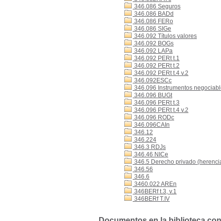
346.086 Seguros
346.086 BADd
346.086 FERo
346.086 SIGe
346.092 Títulos valores
346.092 BOGs
346.092 LAPa
346.092 PERt t.1
346.092 PERt t.2
346.092 PERt t.4 v.2
346.092ESCc
346.096 Instrumentos negociables
346.096 BUGt
346.096 PERt t.3
346.096 PERt t.4 v.2
346.096 RODc
346.096CAIn
346.12
346.224
346.3 RDJs
346.46 NICe
346.5 Derecho privado (herencia,
346.56
346.6
3460.022 AREn
346BERf t.3, v.1
346BERf T.IV
Documentos en la biblioteca con 