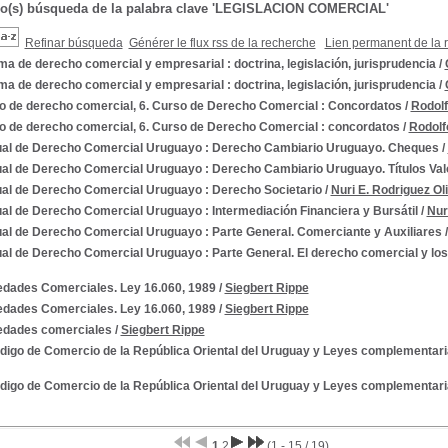
do(s) búsqueda de la palabra clave 'LEGISLACION COMERCIAL'
Refinar búsqueda
Générer le flux rss de la recherche
Lien permanent de la 
 de derecho comercial y empresarial : doctrina, legislación, jurisprudencia
/
 de derecho comercial y empresarial : doctrina, legislación, jurisprudencia
/
o de derecho comercial, 6. Curso de Derecho Comercial : Concordatos
/
Rodolf
o de derecho comercial, 6. Curso de Derecho Comercial : concordatos
/
Rodolf
al de Derecho Comercial Uruguayo : Derecho Cambiario Uruguayo. Cheques
/
al de Derecho Comercial Uruguayo : Derecho Cambiario Uruguayo. Títulos Val
al de Derecho Comercial Uruguayo : Derecho Societario
/
Nuri E. Rodriguez Ol
al de Derecho Comercial Uruguayo : Intermediación Financiera y Bursátil
/
Nur
al de Derecho Comercial Uruguayo : Parte General. Comerciante y Auxiliares
al de Derecho Comercial Uruguayo : Parte General. El derecho comercial y los
edades Comerciales. Ley 16.060, 1989
/
Siegbert Rippe
edades Comerciales. Ley 16.060, 1989
/
Siegbert Rippe
edades comerciales
/
Siegbert Rippe
ódigo de Comercio de la República Oriental del Uruguay y Leyes complementar
ódigo de Comercio de la República Oriental del Uruguay y Leyes complementar
1
2
(1 - 15 / 19)