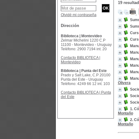
19 resulta
Olvidé mi contraseña
Summa
Dirección
Summa
Curs
Biblioteca | Montevideo
Curs
Zelmar Michelini 1220 C.P
11100 - Montevideo - Uruguay
Manu
Teléfono: 2900 7194 int. 20
Manu
Contacto BIBLIOTECA |
Manu
Montevideo
Manu
Biblioteca | Punta del Este
Manu
Prado y Salt Lake, C.P 20100
Manu
Punta del Este - Uruguay
Olivera
Teléfono: 4249 66 12 int. 103
Soci
Contacto BIBLIOTECA | Punta
Soci
del Este
Soci
1. C
Montaño
2. C
Montaño