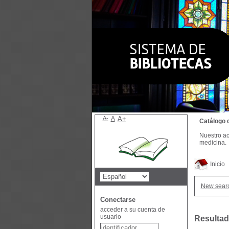
A-
A
A+
Catálogo 
Nuestro ac
medicina.
Inicio
New sear
Conectarse
acceder a su cuenta de
usuario
Resultad