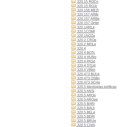
320.15 ROCn
320.15 ROJc
320.156 MEZl
320.157 ARBi
320.157 ARBp
320.157 GHId
320.1ARLe
320.1COMf
320.1NOZa
320.2 CROe
320.2 MOLe
320.4
320.4 BOTc
320.4 HUNo
320.4 PASo
320.4 STUd
320.4 VIÑm
320.473 BULp
320.473 OSBn
320.473 SCHp
320.5 Ideologías políticas
320.5 ANSi
320.5 AROo
320.5 AROop
320.5 BARi
320.5 BAUi
320.5 BELe
320.5 BERt
320.5 BRUe
320.5 CHAi