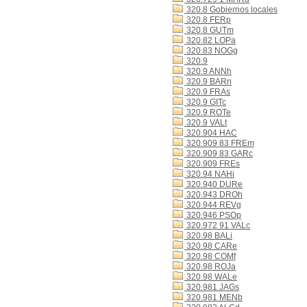
320.8 Gobiernos locales
320.8 FERp
320.8 GUTm
320.82 LOPa
320.83 NOGg
320.9
320.9 ANNh
320.9 BARn
320.9 FRAs
320.9 GITc
320.9 ROTe
320.9 VALt
320.904 HAC
320.909 83 FREm
320.909 83 GARc
320.909 FREs
320.94 NAHi
320.940 DURe
320.943 DROh
320.944 REVg
320.946 PSOp
320.972 91 VALc
320.98 BALi
320.98 CARe
320.98 COMf
320.98 ROJa
320.98 WALe
320.981 JAGs
320.981 MENb