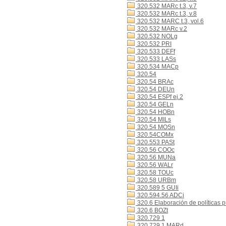
320.532 MARc t.3, v.7
320.532 MARc t.3, v.8
320.532 MARC t.3, vol.6
320.532 MARc v.2
320.532 NOLg
320.532 PRI
320.533 DEFf
320.533 LASs
320.534 MACp
320.54
320.54 BRAc
320.54 DEUn
320.54 ESPf ej.2
320.54 GELn
320.54 HOBn
320.54 MILs
320.54 MOSn
320.54COMx
320.553 PASt
320.56 COOc
320.56 MUNa
320.56 WALr
320.58 TOUc
320.58 URBm
320.589 5 GUIi
320.594.56 ADCi
320.6 Elaboración de políticas p
320.6 BOZt
320.729 1
320.729 1 MARd