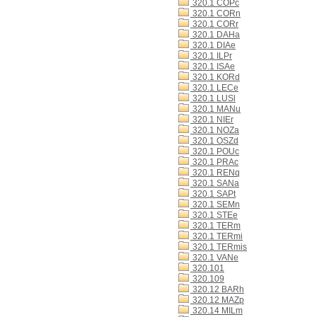
320.1 COPc
320.1 CORn
320.1 CORr
320.1 DAHa
320.1 DIAe
320.1 ILPr
320.1 ISAe
320.1 KORd
320.1 LECe
320.1 LUSl
320.1 MANu
320.1 NIEr
320.1 NOZa
320.1 OSZd
320.1 POUc
320.1 PRAc
320.1 RENq
320.1 SANa
320.1 SAPt
320.1 SEMn
320.1 STEe
320.1 TERm
320.1 TERmi
320.1 TERmis
320.1 VANe
320.101
320.109
320.12 BARh
320.12 MAZp
320.14 MILm