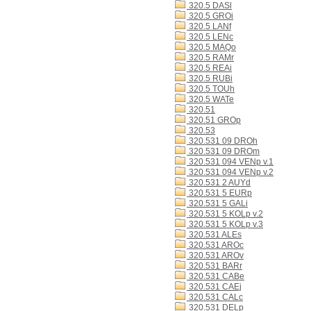
320.5 DASl
320.5 GROi
320.5 LANf
320.5 LENc
320.5 MAQo
320.5 RAMr
320.5 REAi
320.5 RUBi
320.5 TOUh
320.5 WATe
320.51
320.51 GROp
320.53
320.531 09 DROh
320.531 09 DROm
320.531 094 VENp v.1
320.531 094 VENp v.2
320.531 2 AUYd
320.531 5 EURp
320.531 5 GALi
320.531 5 KOLp v.2
320.531 5 KOLp v.3
320.531 ALEs
320.531 AROc
320.531 AROv
320.531 BARr
320.531 CABe
320.531 CAEj
320.531 CALc
320.531 DELp