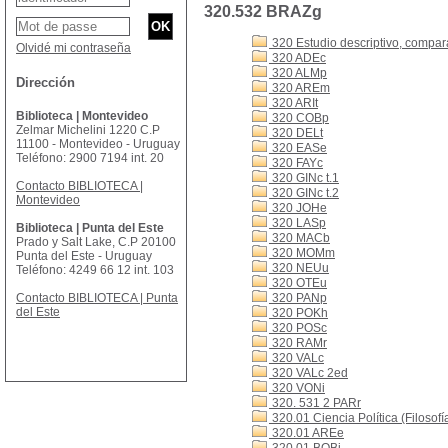
320.532 BRAZg
320 Estudio descriptivo, comparat
Olvidé mi contraseña
320 ADEc
320 ALMp
Dirección
320 AREm
320 ARIt
Biblioteca | Montevideo
320 COBp
Zelmar Michelini 1220 C.P
320 DELt
11100 - Montevideo - Uruguay
320 EASe
Teléfono: 2900 7194 int. 20
320 FAYc
320 GINc t.1
Contacto BIBLIOTECA |
320 GINc t.2
Montevideo
320 JOHe
320 LASp
Biblioteca | Punta del Este
320 MACb
Prado y Salt Lake, C.P 20100
320 MOMm
Punta del Este - Uruguay
320 NEUu
Teléfono: 4249 66 12 int. 103
320 OTEu
Contacto BIBLIOTECA | Punta
320 PANp
del Este
320 POKh
320 POSc
320 RAMr
320 VALc
320 VALc 2ed
320 VONi
320. 531 2 PARr
320.01 Ciencia Política (Filosofía
320.01 AREe