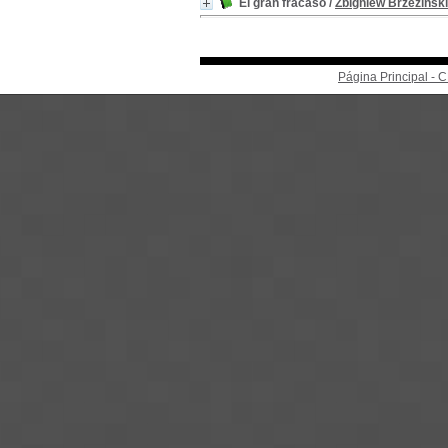
El gran fracaso
/
Zbigniew Brzezinski
Página Principal -