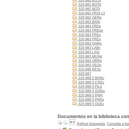
320.982 ALCd
320.982 BOTd
320.982 BOTt
320.982 FROr t.2
320.982 GERp
320.983 BARi
320.983 FREp
320.983 FREpe
320.983 FREs
320.983 FREv
320.983 GARp
320.983 LABc
320.983 LATc
320.983 MUNd
320.983 ORRe
320.983 VEGe
320.986 RESc
320.987
320.989 5 BONc
320.989 5 CREc
320.989 5 FILd
320.989 5 GONu
320.989 5 PARj
320.989 5 PARq
320.989 5 QUEc
Documentos en la biblioteca con
Refinar búsqueda
Consulta a fu