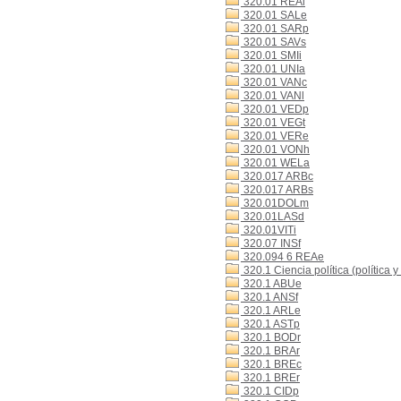
320.01 REAl
320.01 SALe
320.01 SARp
320.01 SAVs
320.01 SMIi
320.01 UNIa
320.01 VANc
320.01 VANl
320.01 VEDp
320.01 VEGt
320.01 VERe
320.01 VONh
320.01 WELa
320.017 ARBc
320.017 ARBs
320.01DOLm
320.01LASd
320.01VITi
320.07 INSf
320.094 6 REAe
320.1 Ciencia política (política y
320.1 ABUe
320.1 ANSf
320.1 ARLe
320.1 ASTp
320.1 BODr
320.1 BRAr
320.1 BREc
320.1 BREr
320.1 CIDp