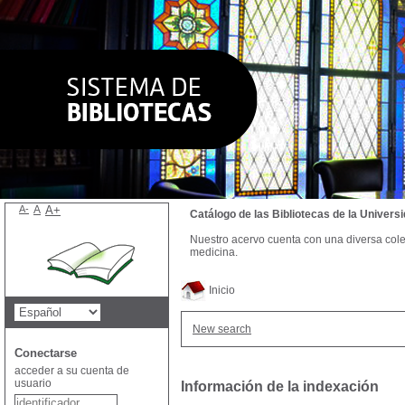
A-
A
A+
Catálogo de las Bibliotecas de la Univer
Nuestro acervo cuenta con una diversa colecc
medicina.
Inicio
New search
Conectarse
acceder a su cuenta de
usuario
Información de la indexación