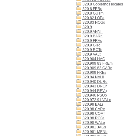
320.8 Gobiernos locales
320.8 FERp
320.8 GUTm
320.82 LOPa
320.83 NOGg
320.9
320.9 ANNh
320.9 BARn
320.9 FRAs
320.9 GITc
320.9 ROTe
320.9 VALt
320.904 HAC
320.909 83 FREm
320.909 83 GARc
320.909 FREs
320.94 NAHi
320.940 DURe
320.943 DROh
320.944 REVg
320.946 PSOp
320.972 91 VALc
320.98 BALi
320.98 CARe
320.98 COMf
320.98 ROJa
320.98 WALe
320.981 JAGs
320.981 MENb