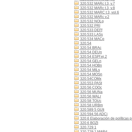
320.532 MARc t.3, v.7
320.532 MARc t.3, v.8
320.532 MARC t.3, vol.6
320.532 MARc v.2
320.532 NOLg
320.532 PRI
320.533 DEFf
320.533 LASs
320.534 MACp
320.54
320.54 BRAc
320.54 DEUn
320.54 ESPf ej.2
320.54 GELn
320.54 HOBn
320.54 MILs
320.54 MOSn
320.54COMx
320.553 PASt
320.56 COOc
320.56 MUNa
320.56 WALr
320.58 TOUc
320.58 URBm
320.589 5 GUIi
320.594.56 ADCi
320.6 Elaboración de políticas p
320.6 BOZt
320.729 1
320.729 1 MARd