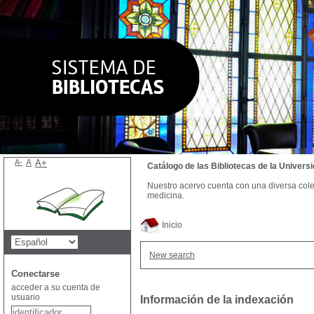
A-
A
A+
Catálogo de las Bibliotecas de la Univer
Nuestro acervo cuenta con una diversa colecc
medicina.
Inicio
New search
Conectarse
acceder a su cuenta de
usuario
Información de la indexación