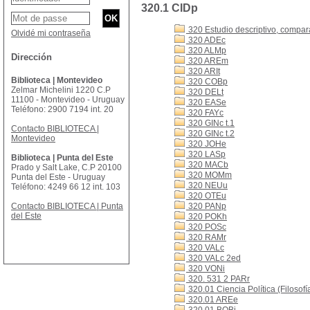
320.1 CIDp
320 Estudio descriptivo, comparat
Olvidé mi contraseña
320 ADEc
320 ALMp
Dirección
320 AREm
320 ARIt
Biblioteca | Montevideo
320 COBp
Zelmar Michelini 1220 C.P
320 DELt
11100 - Montevideo - Uruguay
320 EASe
Teléfono: 2900 7194 int. 20
320 FAYc
320 GINc t.1
Contacto BIBLIOTECA |
320 GINc t.2
Montevideo
320 JOHe
320 LASp
Biblioteca | Punta del Este
320 MACb
Prado y Salt Lake, C.P 20100
320 MOMm
Punta del Este - Uruguay
320 NEUu
Teléfono: 4249 66 12 int. 103
320 OTEu
Contacto BIBLIOTECA | Punta
320 PANp
del Este
320 POKh
320 POSc
320 RAMr
320 VALc
320 VALc 2ed
320 VONi
320. 531 2 PARr
320.01 Ciencia Política (Filosofía
320.01 AREe