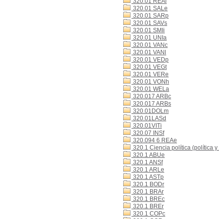
320.01 REAl
320.01 SALe
320.01 SARp
320.01 SAVs
320.01 SMIi
320.01 UNIa
320.01 VANc
320.01 VANl
320.01 VEDp
320.01 VEGt
320.01 VERe
320.01 VONh
320.01 WELa
320.017 ARBc
320.017 ARBs
320.01DOLm
320.01LASd
320.01VITi
320.07 INSf
320.094 6 REAe
320.1 Ciencia política (política y
320.1 ABUe
320.1 ANSf
320.1 ARLe
320.1 ASTp
320.1 BODr
320.1 BRAr
320.1 BREc
320.1 BREr
320.1 COPc