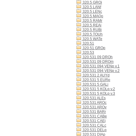
320.5 GROi
320.5 LANf
320.5 LENc
320.5 MAQo
320.5 RAMr
320.5 REAi
320.5 RUBi
320.5 TOUh
320.5 WATe
320.51
320.51 GROp
320.53
320.531 09 DROh
320.531 09 DROm
320.531 094 VENp v.1
320.531 094 VENp v.2
320.531 2 AUYd
320.531 5 EURp
320.531 5 GALi
320.531 5 KOLp v.2
320.531 5 KOLp v.3
320.531 ALEs
320.531 AROc
320.531 AROv
320.531 BARr
320.531 CABe
320.531 CAEj
320.531 CALc
320.531 DELp
320.531 DIAp