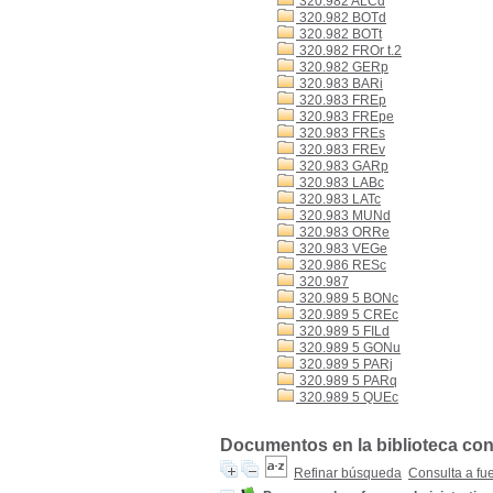
320.982 ALCd
320.982 BOTd
320.982 BOTt
320.982 FROr t.2
320.982 GERp
320.983 BARi
320.983 FREp
320.983 FREpe
320.983 FREs
320.983 FREv
320.983 GARp
320.983 LABc
320.983 LATc
320.983 MUNd
320.983 ORRe
320.983 VEGe
320.986 RESc
320.987
320.989 5 BONc
320.989 5 CREc
320.989 5 FILd
320.989 5 GONu
320.989 5 PARj
320.989 5 PARq
320.989 5 QUEc
Documentos en la biblioteca con 
Refinar búsqueda
Consulta a fu