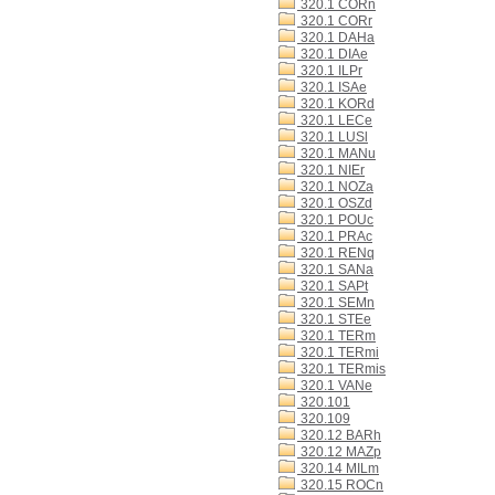
320.1 CORn
320.1 CORr
320.1 DAHa
320.1 DIAe
320.1 ILPr
320.1 ISAe
320.1 KORd
320.1 LECe
320.1 LUSl
320.1 MANu
320.1 NIEr
320.1 NOZa
320.1 OSZd
320.1 POUc
320.1 PRAc
320.1 RENq
320.1 SANa
320.1 SAPt
320.1 SEMn
320.1 STEe
320.1 TERm
320.1 TERmi
320.1 TERmis
320.1 VANe
320.101
320.109
320.12 BARh
320.12 MAZp
320.14 MILm
320.15 ROCn