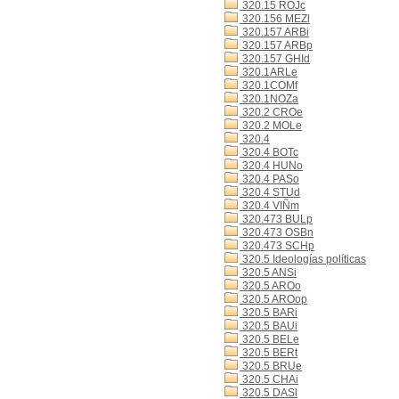
320.15 ROJc
320.156 MEZl
320.157 ARBi
320.157 ARBp
320.157 GHId
320.1ARLe
320.1COMf
320.1NOZa
320.2 CROe
320.2 MOLe
320.4
320.4 BOTc
320.4 HUNo
320.4 PASo
320.4 STUd
320.4 VIÑm
320.473 BULp
320.473 OSBn
320.473 SCHp
320.5 Ideologías políticas
320.5 ANSi
320.5 AROo
320.5 AROop
320.5 BARi
320.5 BAUi
320.5 BELe
320.5 BERt
320.5 BRUe
320.5 CHAi
320.5 DASl