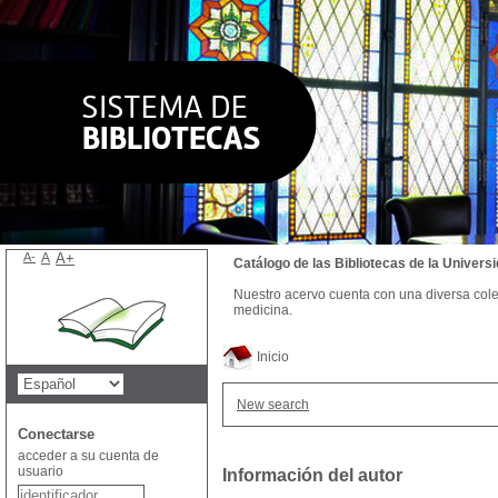
A-
A
A+
Catálogo de las Bibliotecas de la Univer
Nuestro acervo cuenta con una diversa colecc
medicina.
Inicio
New search
Conectarse
acceder a su cuenta de
usuario
Información del autor