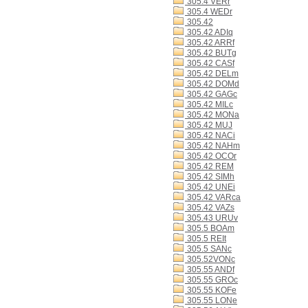
305.4 VERr
305.4 WEDr
305.42
305.42 ADIq
305.42 ARRf
305.42 BUTg
305.42 CASf
305.42 DELm
305.42 DOMd
305.42 GAGc
305.42 MILc
305.42 MONa
305.42 MUJ
305.42 NACi
305.42 NAHm
305.42 OCOr
305.42 REM
305.42 SIMh
305.42 UNEi
305.42 VARca
305.42 VAZs
305.43 URUv
305.5 BOAm
305.5 REIt
305.5 SANc
305.52VONc
305.55 ANDf
305.55 GROc
305.55 KOFe
305.55 LONe