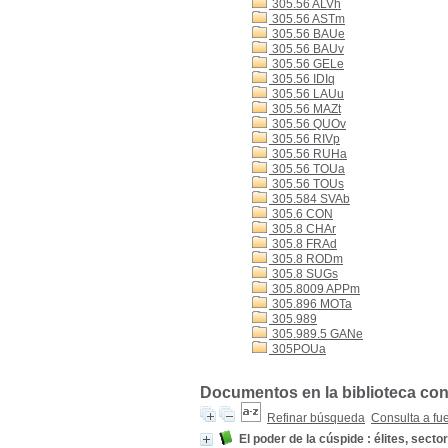
305.56 ALVh
305.56 ASTm
305.56 BAUe
305.56 BAUv
305.56 GELe
305.56 IDIq
305.56 LAUu
305.56 MAZt
305.56 QUOv
305.56 RIVp
305.56 RUHa
305.56 TOUa
305.56 TOUs
305.584 SVAb
305.6 CON
305.8 CHAr
305.8 FRAd
305.8 RODm
305.8 SUGs
305.8009 APPm
305.896 MOTa
305.989
305.989.5 GANe
305POUa
Documentos en la biblioteca con
Refinar búsqueda
Consulta a fu
El poder de la cúspide : élites, sect