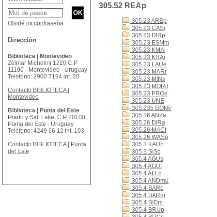
305.52 REAp
305.23 AREp
Olvidé mi contraseña
305.23 CASj
305.23 DIRp
Dirección
305.23 ESMm
305.23 KMAj
Biblioteca | Montevideo
305.23 KRAi
Zelmar Michelini 1220 C.P
305.23 LAUe
11100 - Montevideo - Uruguay
305.23 MARr
Teléfono: 2900 7194 int. 20
305.23 MINs
305.23 MORd
Contacto BIBLIOTECA |
305.23 PROs
Montevideo
305.23 UNE
305.235 GONv
Biblioteca | Punta del Este
305.26 ANZa
Prado y Salt Lake, C.P 20100
305.26 DIRa
Punta del Este - Uruguay
305.26 MACt
Teléfono: 4249 66 12 int. 103
305.26 WASo
Contacto BIBLIOTECA | Punta
305.3 KAUh
del Este
305.3 SISc
305.4 AGUs
305.4 AGUt
305.4 ALLc
305.4 ANDmu
305.4 BARc
305.4 BARm
305.4 BIDm
305.4 BRUp