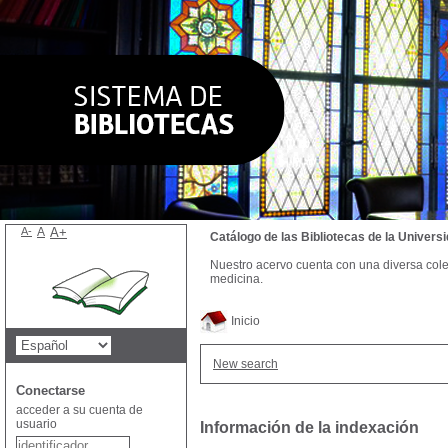
A-
A
A+
Catálogo de las Bibliotecas de la Univer
Nuestro acervo cuenta con una diversa colecc
medicina.
Inicio
New search
Conectarse
acceder a su cuenta de
usuario
Información de la indexación