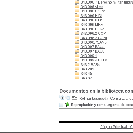
343.096 7 Derecho militar, tribut
343.096 ALVn
343.096 CORc
343.096 HIDl
343.096 ILLb
343.096 MEZc
343.096 PERd
343.096.2 COM
343.096.2 GONt
343.096.7SANp
343.097 BAUa
343.097 BAUu
343.099.4
343.099.4 DELd
343.2 BARe
343.209
343.45
343.82
Documentos en la biblioteca con 
Refinar búsqueda
Consulta a fu
Expropiación y toma urgente de pos
Página Principal -