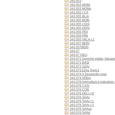
343.053
343.053 MONt
343.053 MONtr
343.055 I.V.A
343.055 BLAi
343.055 BORi
343.055 CEDi
343.055 DENi
343.055 PEIi
343.055 PINi
343.055 VALm t.2
343.057 BERt
343.057BERi
343.07
343.07 DELt
343.071 Derecho militar, tributar
343.071 BASt
343.071 SZAc
343.071SZAa Tomo1
343.074 5 Desarrollo rural
343.074 AREm
343.076 Agricultura e industrias
343.076 CASi
343.076 CON
343.076 GELc t.6
343.076 SAAc
343.076 SAAc t.1
343.076 SAAc t.2
343.076 SAAco
343.076 SAAd