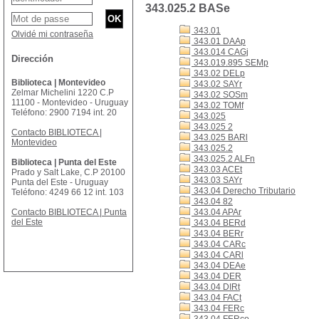
343.025.2 BASe
343.01
Olvidé mi contraseña
343.01 DAAp
343.014 CAGj
Dirección
343.019.895 SEMp
343.02 DELp
Biblioteca | Montevideo
343.02 SAYr
Zelmar Michelini 1220 C.P
343.02 SOSm
11100 - Montevideo - Uruguay
343.02 TOMf
Teléfono: 2900 7194 int. 20
343.025
343.025 2
Contacto BIBLIOTECA |
343.025 BARl
Montevideo
343.025.2
343.025.2 ALFn
Biblioteca | Punta del Este
343.03 ACEt
Prado y Salt Lake, C.P 20100
343.03 SAYr
Punta del Este - Uruguay
343.04 Derecho Tributario
Teléfono: 4249 66 12 int. 103
343.04 82
Contacto BIBLIOTECA | Punta
343.04 APAr
del Este
343.04 BERd
343.04 BERr
343.04 CARc
343.04 CARl
343.04 DEAe
343.04 DER
343.04 DIRt
343.04 FACt
343.04 FERc