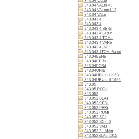
343.04 VALm
343.04 VALm v.5
343.04 VALma t.12
343.04 VALp
343.043 4
343.043.4
343.043.4 BERn
343.043.4 GROr
343.043.4 TOMa
343.043.4 VARe
343.043.4JACt
343.043.4TOMa8a.ed
343.04BENp
343.04CERs
343.04POSd
343.04UNIa
343.04URUs t.I1963
343.04URUs t.II 1966
343.05
343.05 RODd
343.052
343.052 BLAe
343.052 CEDr
343.052 PERi
343.052 ROMi
343.052 SCIi
343.052 SCIi t.2
343.052 VALi
343.052.2 LANm
343.052BLAe 2015