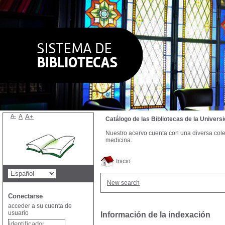
A-
A
A+
Catálogo de las Bibliotecas de la Univer
Nuestro acervo cuenta con una diversa colecc
medicina.
Inicio
New search
Conectarse
acceder a su cuenta de
usuario
Información de la indexación