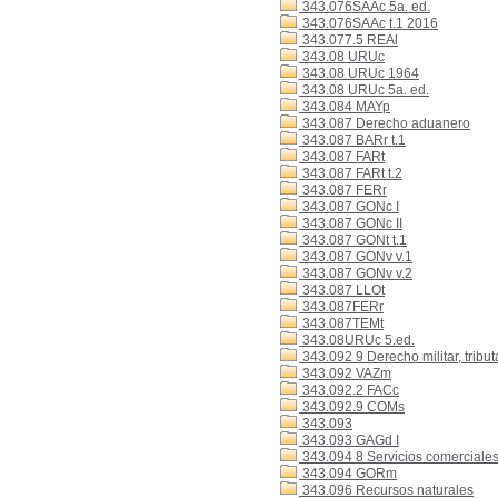
343.076SAAc 5a. ed.
343.076SAAc t.1 2016
343.077.5 REAl
343.08 URUc
343.08 URUc 1964
343.08 URUc 5a. ed.
343.084 MAYp
343.087 Derecho aduanero
343.087 BARr t.1
343.087 FARt
343.087 FARt t.2
343.087 FERr
343.087 GONc I
343.087 GONc II
343.087 GONt t.1
343.087 GONv v.1
343.087 GONv v.2
343.087 LLOt
343.087FERr
343.087TEMt
343.08URUc 5.ed.
343.092 9 Derecho militar, tributa
343.092 VAZm
343.092.2 FACc
343.092.9 COMs
343.093
343.093 GAGd I
343.094 8 Servicios comerciale
343.094 GORm
343.096 Recursos naturales