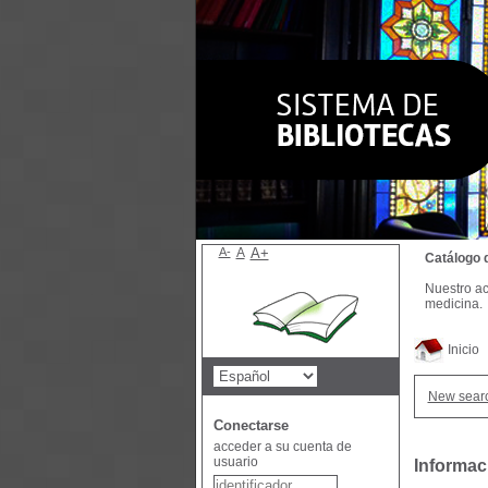
A-
A
A+
Catálogo 
Nuestro ac
medicina.
Inicio
New sear
Conectarse
acceder a su cuenta de
usuario
Informac