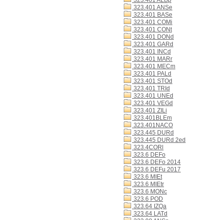
323.401 ALBp
323.401 ANSe
323.401 BASe
323.401 COMi
323.401 CONt
323.401 DONd
323.401 GARd
323.401 INCd
323.401 MARr
323.401 MECm
323.401 PALd
323.401 STOd
323.401 TRId
323.401 UNEd
323.401 VEGd
323.401 ZILi
323.401BLEm
323.401NACO
323.445 DURd
323.445 DURd 2ed
323.4CORl
323.6 DEFo
323.6 DEFo 2014
323.6 DEFu 2017
323.6 MIEt
323.6 MIEtr
323.6 MONc
323.6 POD
323.64 IZQa
323.64 LATd