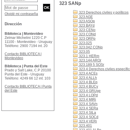
323 SANp
323 Derechos civiles y políticos
Olvidé mi contraseña
323 AGE
323 ASOp
Dirección
323 BAYd
323 CENo
Biblioteca | Montevideo
323 CONd
Zelmar Michelini 1220 C.P
323 ORPp
11100 - Montevideo - Uruguay
323.025
Teléfono: 2900 7194 int. 20
323.042 CONp
323.05
Contacto BIBLIOTECA |
323.1 HERm
Montevideo
323.144 AROr
323.189 5 SOSr
Biblioteca | Punta del Este
323.4 Derechos civiles específic
Prado y Salt Lake, C.P 20100
323.4 ACEs
Punta del Este - Uruguay
323.4 ALLh
Teléfono: 4249 66 12 int. 103
323.4 BLEp
Contacto BIBLIOTECA | Punta
323.4 BUCv
del Este
323.4 GRUge
323.4 LOPd
323.4 MIRi
323.4 SAVn
323.4 SERa
323.4 SILa
323.4 SOCd
323.4 VERi
323.401