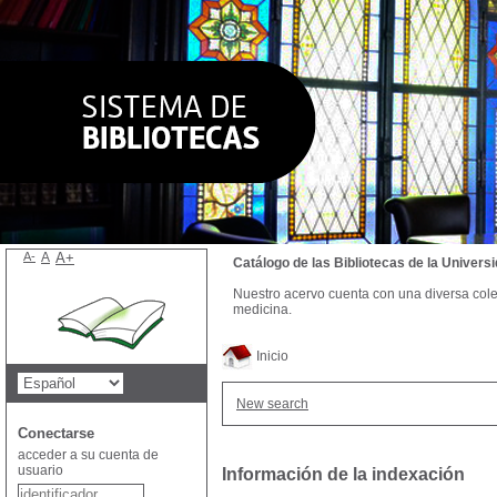
A-
A
A+
Catálogo de las Bibliotecas de la Univer
Nuestro acervo cuenta con una diversa colecc
medicina.
Inicio
New search
Conectarse
acceder a su cuenta de
usuario
Información de la indexación