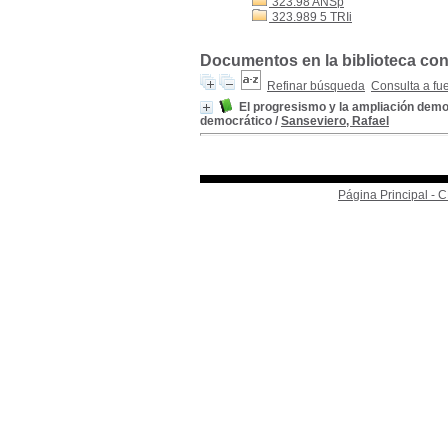
323.98 ANSp
323.989 5 TRIi
Documentos en la biblioteca con
Refinar búsqueda
Consulta a fu
El progresismo y la ampliación democ
democrático
/
Sanseviero, Rafael
Página Principal -