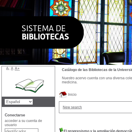
A-
A
A+
Catálogo de las Bibliotecas de la Univer
Nuestro acervo cuenta con una diversa colecc
medicina.
Inicio
New search
Conectarse
acceder a su cuenta de
usuario
El progresismo y la ampliación democrát